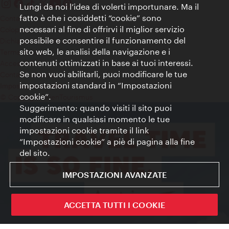
Lungi da noi l’idea di volerti importunare. Ma il
fatto è che i cosiddetti “cookie” sono
Contatti
necessari al fine di offrirvi il miglior servizio
Colophon
possibile e consentire il funzionamento del
Dichiarazione sulla protezione dei dati
sito web, le analisi della navigazione e i
Terms of Use
contenuti ottimizzati in base ai tuoi interessi.
Accessibilità
Se non vuoi abilitarli, puoi modificare le tue
Contatto stampa
impostazioni standard in “Impostazioni
Impostazioni cookie
cookie”.
© Copyright WienTourismus
Suggerimento: quando visiti il sito puoi
modificare in qualsiasi momento le tue
impostazioni cookie tramite il link
“Impostazioni cookie” a piè di pagina alla fine
del sito.
IMPOSTAZIONI AVANZATE
ACCETTA TUTTI I COOKIE