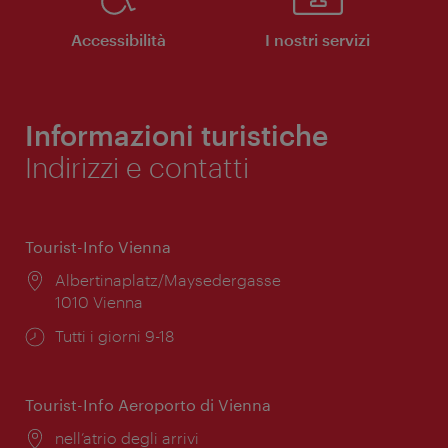
Accessibilità
I nostri servizi
Informazioni turistiche
Indirizzi e contatti
Tourist-Info Vienna
Posizione:
Albertinaplatz/Maysedergasse
1010 Vienna
Orari
Tutti i giorni 9-18
di
apertura:
Tourist-Info Aeroporto di Vienna
Posizione:
nell’atrio degli arrivi