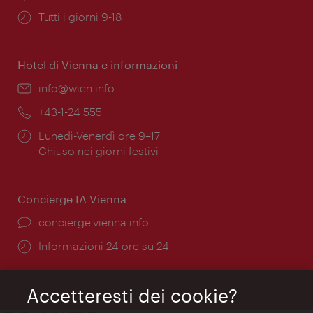
Orari
Tutti i giorni 9-18
di
apertura:
Hotel di Vienna e informazioni
Email:
info@wien.info
Telefono:
+43-1-24 555
Orari
Lunedì-Venerdì ore 9–17
di
Chiuso nei giorni festivi
apertura:
Concierge IA Vienna
Ort:
concierge.vienna.info
Öffnungszeiten:
Informazioni 24 ore su 24
Accetteresti dei cookie?