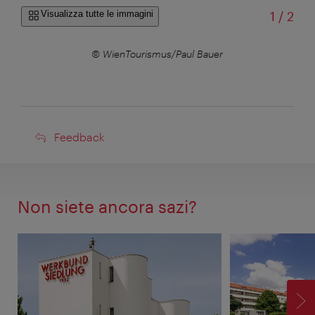
di
Visualizza tutte le immagini
1
/
2
© WienTourismus/Paul Bauer
Feedback
Feedback
Non siete ancora sazi?
AV