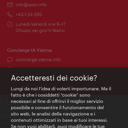
Email:
info@wien.info
Telefono:
+43-1-24 555
Orari
Lunedì-Venerdì ore 9–17
di
Chiuso nei giorni festivi
apertura:
Concierge IA Vienna
Ort:
concierge.vienna.info
Öffnungszeiten:
Informazioni 24 ore su 24
Accetteresti dei cookie?
Lungi da noi l’idea di volerti importunare. Ma il
fatto è che i cosiddetti “cookie” sono
necessari al fine di offrirvi il miglior servizio
Contatti
possibile e consentire il funzionamento del
Colophon
sito web, le analisi della navigazione e i
Dichiarazione sulla protezione dei dati
contenuti ottimizzati in base ai tuoi interessi.
Terms of Use
Se non vuoi abilitarli, puoi modificare le tue