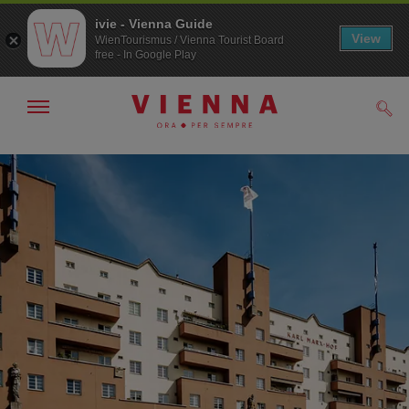
ivie - Vienna Guide
View
WienTourismus / Vienna Tourist Board
free - In Google Play
Mostra/nascondi
Cerc
navigazione
Alla
Al
navigazione
contenuto