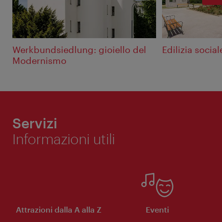
Werkbundsiedlung: gioiello del
Edilizia social
Modernismo
Servizi
Informazioni utili
Attrazioni dalla A alla Z
Eventi