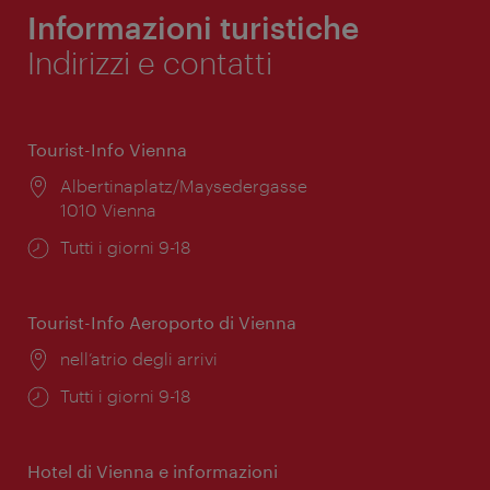
Informazioni turistiche
Indirizzi e contatti
Tourist-Info Vienna
Posizione:
Albertinaplatz/Maysedergasse
1010 Vienna
Orari
Tutti i giorni 9-18
di
apertura:
Tourist-Info Aeroporto di Vienna
Posizione:
nell’atrio degli arrivi
Orari
Tutti i giorni 9-18
di
apertura:
Hotel di Vienna e informazioni