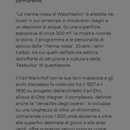
permanente.
“La Vienna rossa al Waschsalon” è allestita nei
locali in cui un tempo si trovavano i bagni e
un deposito di acqua. Su una superficie
espositiva di circa 300 m², la mostra ricorda
la storia, il programma e le personalità di
spicco della “Vienna rossa”. Diversi i temi
trattati, tra cui quelli dell’attività edilizia,
dell’offerta di istruzione e cultura e della
‘Festkultur’ di quest’epoca.
Il Karl Marx-Hof con le sue torri massicce e gli
archi d’accesso fu costruito tra il 1927 e il
1930 su progetto dell’architetto Karl Ehn,
allievo di Otto Wagner. Il complesso, definito
anche la “Versailles degli operai”, si sviluppa
su una lunghezza di oltre un chilometro,
comprende circa 1.300 unità abitative e oltre
alle superfici destinate al gioco e alle aree
verdi, offre numerosi servizi comuni come