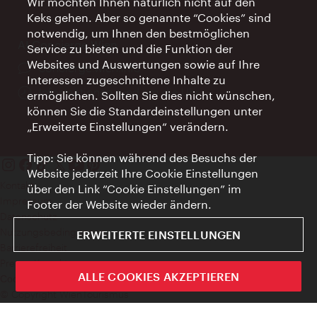
Wir möchten Ihnen natürlich nicht auf den
Keks gehen. Aber so genannte “Cookies” sind
notwendig, um Ihnen den bestmöglichen
AI Concierge Wien
Service zu bieten und die Funktion der
Websites und Auswertungen sowie auf Ihre
Ort:
concierge.wien.info
Interessen zugeschnittene Inhalte zu
Öffnungszeiten:
Informationen rund um die Uhr
ermöglichen. Sollten Sie dies nicht wünschen,
können Sie die Standardeinstellungen unter
„Erweiterte Einstellungen“ verändern.
Tipp: Sie können während des Besuchs der
Website jederzeit Ihre Cookie Einstellungen
Kontakt
über den Link “Cookie Einstellungen” im
Impressum
Footer der Website wieder ändern.
Datenschutz
Nutzungsbedingungen
ERWEITERTE EINSTELLUNGEN
Barrierefreiheit
Presse-Kontakt
ALLE COOKIES AKZEPTIEREN
Cookie Einstellungen
© Copyright WienTourismus