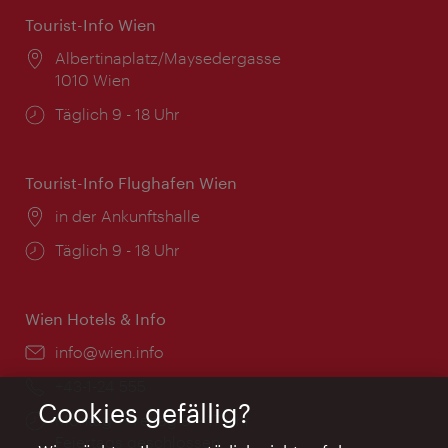
Tourist-Info Wien
Ort:
Albertinaplatz/Maysedergasse
1010 Wien
Öffnungszeiten:
Täglich 9 - 18 Uhr
Tourist-Info Flughafen Wien
Ort:
in der Ankunftshalle
Öffnungszeiten:
Täglich 9 - 18 Uhr
Wien Hotels & Info
Email:
info@wien.info
Telefon:
+43-1-24 555
Cookies gefällig?
Öffnungszeiten:
Montag - Freitag 9 – 17 Uhr
Feiertags geschlossen