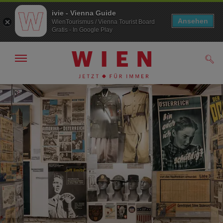
ivie - Vienna Guide
Ansehen
WienTourismus / Vienna Tourist Board
Gratis - In Google Play
Navigation
Such
anzeigen/
ausblenden
Zur
Zum
Navigation
Inhalt