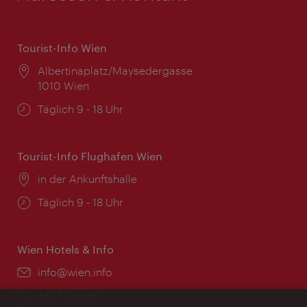
Tourist-Info Wien
Ort:
Albertinaplatz/Maysedergasse
1010 Wien
Öffnungszeiten:
Täglich 9 - 18 Uhr
Tourist-Info Flughafen Wien
Ort:
in der Ankunftshalle
Öffnungszeiten:
Täglich 9 - 18 Uhr
Wien Hotels & Info
Email:
info@wien.info
Telefon:
+43-1-24 555