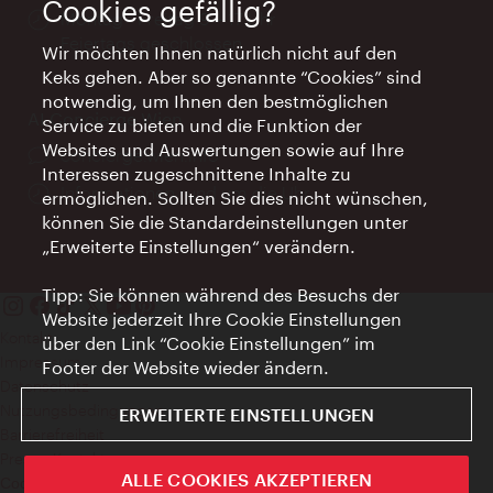
Cookies gefällig?
Öffnungszeiten:
Montag - Freitag 9 – 17 Uhr
Feiertags geschlossen
Wir möchten Ihnen natürlich nicht auf den
Keks gehen. Aber so genannte “Cookies” sind
notwendig, um Ihnen den bestmöglichen
AI Concierge Wien
Service zu bieten und die Funktion der
Websites und Auswertungen sowie auf Ihre
Ort:
concierge.wien.info
Interessen zugeschnittene Inhalte zu
Öffnungszeiten:
Informationen rund um die Uhr
ermöglichen. Sollten Sie dies nicht wünschen,
können Sie die Standardeinstellungen unter
„Erweiterte Einstellungen“ verändern.
Tipp: Sie können während des Besuchs der
Website jederzeit Ihre Cookie Einstellungen
Kontakt
über den Link “Cookie Einstellungen” im
Impressum
Footer der Website wieder ändern.
Datenschutz
Nutzungsbedingungen
ERWEITERTE EINSTELLUNGEN
Barrierefreiheit
Presse-Kontakt
ALLE COOKIES AKZEPTIEREN
Cookie Einstellungen