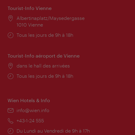
Tourist-Info Vienne
Lieu:
Albertinaplatz/Maysedergasse
1010 Vienne
Horaires
Tous les jours de 9h à 18h
d'ouverture:
Tourist-Info aéroport de Vienne
Lieu:
dans le hall des arrivées
Horaires
Tous les jours de 9h à 18h
d'ouverture:
Wien Hotels & Info
E-
info@wien.info
mail:
Téléphone:
+43-1-24 555
Horaires
Du Lundi au Vendredi de 9h à 17h