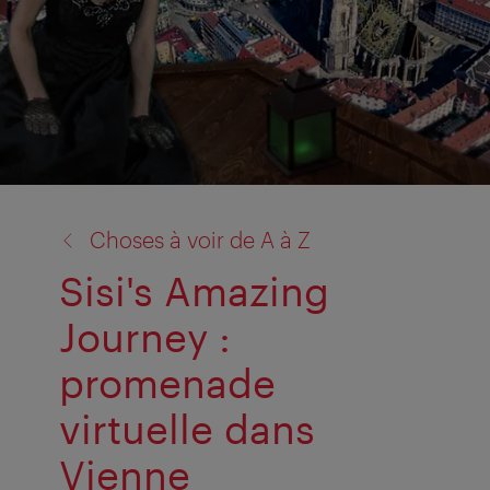
retour
Choses à voir de A à Z
à:
Sisi's Amazing
Journey :
promenade
virtuelle dans
Vienne