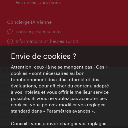
d'ouverture:
Fermé les jours fériés
Concierge IA Vienne
Ort:
concierge.vienna.info
Öffnungszeiten:
Informations 24 heures sur 24
Envie de cookies ?
Attention, ceux-là ne se mangent pas ! Ces «
cookies » sont nécessaires au bon
Contact
fonctionnement des sites Internet et des
Mentions obligatoires
évaluations, pour afficher du contenu adapté
Charte sur le respect de la vie privée
à vos intérêts et vous offrir le meilleur service
Terms of Use
possible. Si vous ne voulez pas accepter ces
Accessibilité
cookies, vous pouvez modifier vos réglages
Contact presse
standard dans « Paramètres avancés ».
Paramètres de cookies
© Copyright WienTourismus
Conseil : vous pouvez changer vos réglages