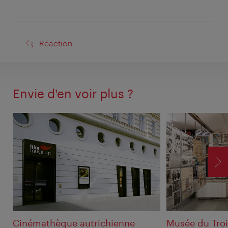
Réaction
Réaction
Envie d'en voir plus ?
SU
Cinémathèque autrichienne
Musée du Tr