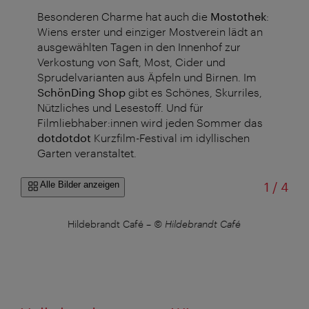
Besonderen Charme hat auch die
Mostothek
:
Wiens erster und einziger Mostverein lädt an
ausgewählten Tagen in den Innenhof zur
Verkostung von Saft, Most, Cider und
Sprudelvarianten aus Äpfeln und Birnen. Im
SchönDing Shop
gibt es Schönes, Skurriles,
Nützliches und Lesestoff. Und für
Filmliebhaber:innen wird jeden Sommer das
dotdotdot
Kurzfilm-Festival im idyllischen
Garten veranstaltet.
von
Alle Bilder anzeigen
1
/
4
Hildebrandt Café
–
© Hildebrandt Café