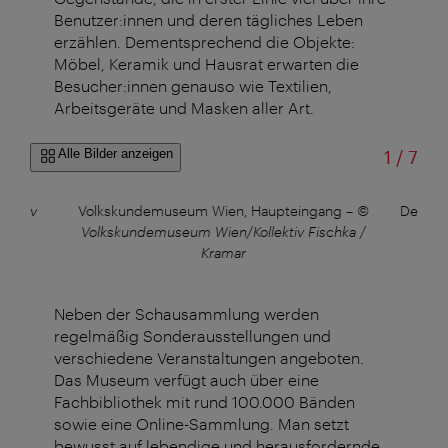
Benutzer:innen und deren tägliches Leben
erzählen. Dementsprechend die Objekte:
Möbel, Keramik und Hausrat erwarten die
Besucher:innen genauso wie Textilien,
Arbeitsgeräte und Masken aller Art.
von
Alle Bilder anzeigen
1
/
7
lektiv
Volkskundemuseum Wien, Haupteingang
–
©
Der Bla
Volkskundemuseum Wien/Kollektiv Fischka /
–
© 
Kramar
Neben der Schausammlung werden
regelmäßig Sonderausstellungen und
verschiedene Veranstaltungen angeboten.
Das Museum verfügt auch über eine
Fachbibliothek mit rund 100.000 Bänden
sowie eine Online-Sammlung. Man setzt
bewusst auf lebendige und herausfordernde