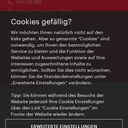
Telefon:
+43-1-24 555
Öffnungszeiten:
Montag - Freitag 9 – 17 Uhr
Feiertags geschlossen
Cookies gefällig?
Wir möchten Ihnen natürlich nicht auf den
AI Concierge Wien
Keks gehen. Aber so genannte “Cookies” sind
notwendig, um Ihnen den bestmöglichen
Ort:
concierge.wien.info
Service zu bieten und die Funktion der
Öffnungszeiten:
Informationen rund um die Uhr
Websites und Auswertungen sowie auf Ihre
Interessen zugeschnittene Inhalte zu
ermöglichen. Sollten Sie dies nicht wünschen,
können Sie die Standardeinstellungen unter
„Erweiterte Einstellungen“ verändern.
Kontakt
Tipp: Sie können während des Besuchs der
Impressum
Website jederzeit Ihre Cookie Einstellungen
Datenschutz
über den Link “Cookie Einstellungen” im
Nutzungsbedingungen
Footer der Website wieder ändern.
Barrierefreiheit
Presse-Kontakt
ERWEITERTE EINSTELLUNGEN