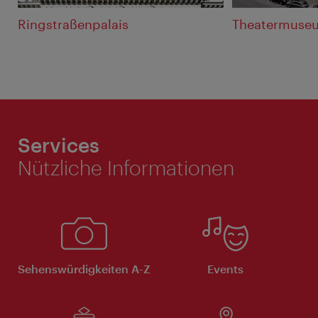
Ringstraßenpalais
Theatermuse
Services
Nützliche Informationen
Sehenswürdigkeiten A-Z
Events