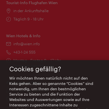
Tourist-Info Flughafen Wien
Ort:
in der Ankunftshalle
Öffnungszeiten:
Täglich 9 - 18 Uhr
Wien Hotels & Info
Email:
info@wien.info
Telefon:
+43-1-24 555
Öffnungszeiten:
Montag - Freitag 9 – 17 Uhr
Feiertags geschlossen
Cookies gefällig?
Wir möchten Ihnen natürlich nicht auf den
AI Concierge Wien
Keks gehen. Aber so genannte “Cookies” sind
notwendig, um Ihnen den bestmöglichen
Ort:
concierge.wien.info
Service zu bieten und die Funktion der
Öffnungszeiten:
Informationen rund um die Uhr
Websites und Auswertungen sowie auf Ihre
Interessen zugeschnittene Inhalte zu