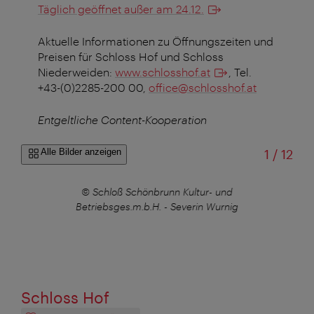
Täglich geöffnet außer am 24.12.
Aktuelle Informationen zu Öffnungszeiten und
Preisen für Schloss Hof und Schloss
Niederweiden:
www.schlosshof.at
, Tel.
+43-(0)2285-200 00,
office@schlosshof.at
Entgeltliche Content-Kooperation
von
Alle Bilder anzeigen
1
/
12
© Schloß Schönbrunn Kultur- und
g
Betriebsges.m.b.H. - Severin Wurnig
Schloss Hof