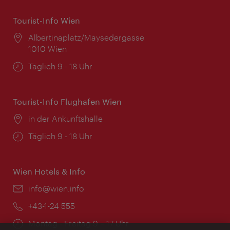
Tourist-Info Wien
Ort:
Albertinaplatz/Maysedergasse
1010 Wien
Öffnungszeiten:
Täglich 9 - 18 Uhr
Tourist-Info Flughafen Wien
Ort:
in der Ankunftshalle
Öffnungszeiten:
Täglich 9 - 18 Uhr
Wien Hotels & Info
Email:
info@wien.info
Telefon:
+43-1-24 555
Öffnungszeiten:
Montag - Freitag 9 – 17 Uhr