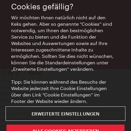
Feiertags geschlossen
Cookies gefällig?
Wir möchten Ihnen natürlich nicht auf den
AI Concierge Wien
Keks gehen. Aber so genannte “Cookies” sind
notwendig, um Ihnen den bestmöglichen
Ort:
concierge.wien.info
Service zu bieten und die Funktion der
Öffnungszeiten:
Informationen rund um die Uhr
Websites und Auswertungen sowie auf Ihre
Interessen zugeschnittene Inhalte zu
ermöglichen. Sollten Sie dies nicht wünschen,
können Sie die Standardeinstellungen unter
„Erweiterte Einstellungen“ verändern.
Kontakt
Tipp: Sie können während des Besuchs der
Impressum
Website jederzeit Ihre Cookie Einstellungen
Datenschutz
über den Link “Cookie Einstellungen” im
Nutzungsbedingungen
Footer der Website wieder ändern.
Barrierefreiheit
Presse-Kontakt
ERWEITERTE EINSTELLUNGEN
Cookie Einstellungen
© Copyright WienTourismus
ALLE COOKIES AKZEPTIEREN