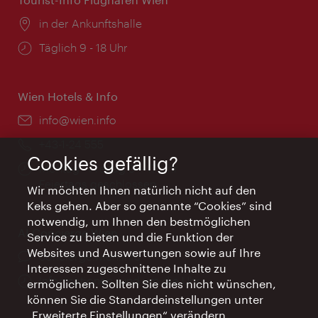
Ort:
in der Ankunftshalle
Öffnungszeiten:
Täglich 9 - 18 Uhr
Wien Hotels & Info
Email:
info@wien.info
Telefon:
+43-1-24 555
Cookies gefällig?
Öffnungszeiten:
Montag - Freitag 9 – 17 Uhr
Feiertags geschlossen
Wir möchten Ihnen natürlich nicht auf den
Keks gehen. Aber so genannte “Cookies” sind
notwendig, um Ihnen den bestmöglichen
AI Concierge Wien
Service zu bieten und die Funktion der
Websites und Auswertungen sowie auf Ihre
Ort:
concierge.wien.info
Interessen zugeschnittene Inhalte zu
Öffnungszeiten:
Informationen rund um die Uhr
ermöglichen. Sollten Sie dies nicht wünschen,
können Sie die Standardeinstellungen unter
„Erweiterte Einstellungen“ verändern.