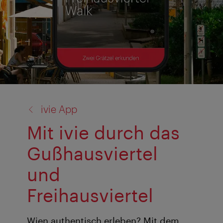
Zurück
ivie App
zu:
Mit ivie durch das
Gußhausviertel
und
Freihausviertel
Wien authentisch erleben? Mit dem