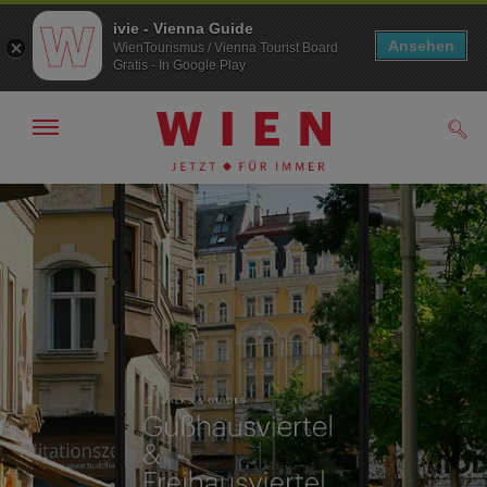
ivie - Vienna Guide
Ansehen
WienTourismus / Vienna Tourist Board
Gratis - In Google Play
Navigation
Such
anzeigen/
ausblenden
Zur
Zum
Navigation
Inhalt