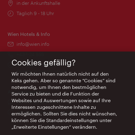
Ort:
in der Ankunftshalle
Öffnungszeiten:
Täglich 9 - 18 Uhr
Wien Hotels & Info
Email:
info@wien.info
Telefon:
+43-1-24 555
Cookies gefällig?
Öffnungszeiten:
Montag - Freitag 9 – 17 Uhr
Feiertags geschlossen
Wir möchten Ihnen natürlich nicht auf den
Keks gehen. Aber so genannte “Cookies” sind
notwendig, um Ihnen den bestmöglichen
AI Concierge Wien
Service zu bieten und die Funktion der
Websites und Auswertungen sowie auf Ihre
Ort:
concierge.wien.info
Interessen zugeschnittene Inhalte zu
Öffnungszeiten:
Informationen rund um die Uhr
ermöglichen. Sollten Sie dies nicht wünschen,
können Sie die Standardeinstellungen unter
„Erweiterte Einstellungen“ verändern.