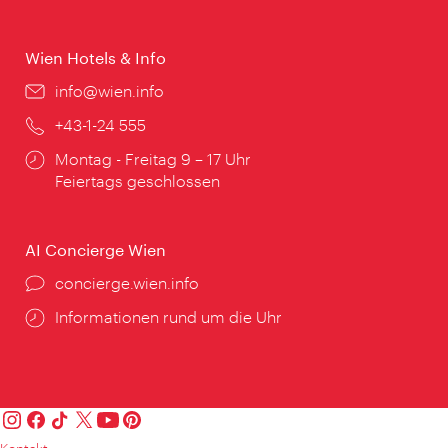
Wien Hotels & Info
Email:
info@wien.info
Telefon:
+43-1-24 555
Öffnungszeiten:
Montag - Freitag 9 – 17 Uhr
Feiertags geschlossen
AI Concierge Wien
Ort:
concierge.wien.info
Öffnungszeiten:
Informationen rund um die Uhr