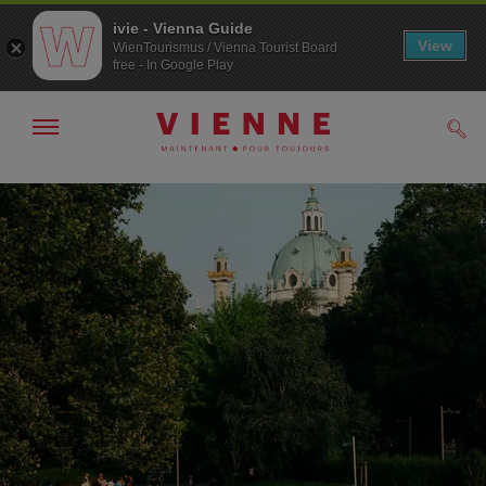
ivie - Vienna Guide
View
WienTourismus / Vienna Tourist Board
free - In Google Play
Afficher
Rech
/
masquer
la
Navigation
Contenu
navigation