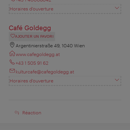
Horaires d'ouverture
Café Goldegg
AJOUTER UN FAVORI
Argentinierstraße 49, 1040 Wien
www.cafegoldegg.at
+43 1 505 91 62
kulturcafe@cafegoldegg.at
Horaires d'ouverture
Réaction
Réaction