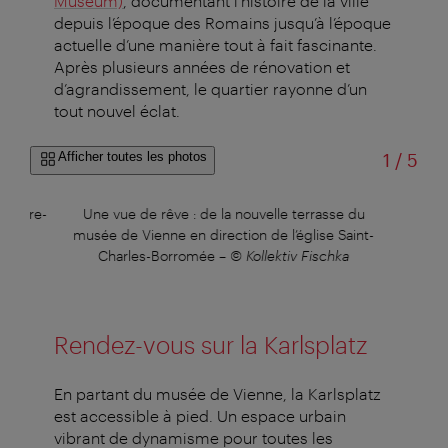
Museum)
, documentant l’histoire de la ville
depuis l’époque des Romains jusqu’à l’époque
actuelle d’une manière tout à fait fascinante.
Après plusieurs années de rénovation et
d’agrandissement, le quartier rayonne d’un
tout nouvel éclat.
sur
Afficher toutes les photos
1
/
5
arrière-
Une vue de rêve : de la nouvelle terrasse du
« 
t de
musée de Vienne en direction de l’église Saint-
Charles-Borromée
–
© Kollektiv Fischka
Rendez-vous sur la Karlsplatz
En partant du musée de Vienne, la Karlsplatz
est accessible à pied. Un espace urbain
vibrant de dynamisme pour toutes les