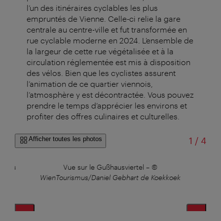
l’un des itinéraires cyclables les plus
empruntés de Vienne. Celle-ci relie la gare
centrale au centre-ville et fut transformée en
rue cyclable moderne en 2024. L’ensemble de
la largeur de cette rue végétalisée et à la
circulation réglementée est mis à disposition
des vélos. Bien que les cyclistes assurent
l’animation de ce quartier viennois,
l’atmosphère y est décontractée. Vous pouvez
prendre le temps d’apprécier les environs et
profiter des offres culinaires et culturelles.
sur
Afficher toutes les photos
1
/
4
ale du
Vue sur le Gußhausviertel
–
©
Fa
e
WienTourismus/Daniel Gebhart de Koekkoek
Wien
niel