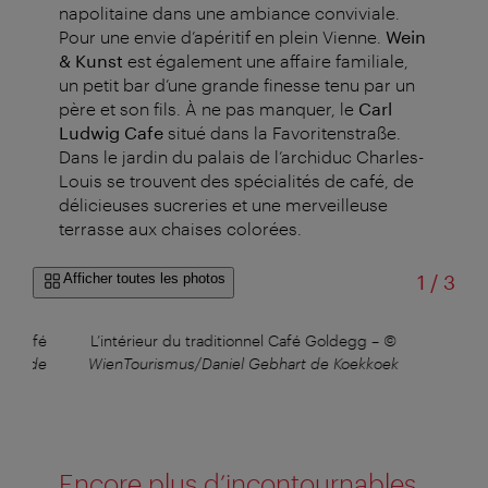
napolitaine dans une ambiance conviviale.
Pour une envie d’apéritif en plein Vienne.
Wein
& Kunst
est également une affaire familiale,
un petit bar d’une grande finesse tenu par un
père et son fils. À ne pas manquer, le
Carl
Ludwig Cafe
situé dans la Favoritenstraße.
Dans le jardin du palais de l’archiduc Charles-
Louis se trouvent des spécialités de café, de
délicieuses sucreries et une merveilleuse
terrasse aux chaises colorées.
sur
Afficher toutes les photos
1
/
3
au Café
L’intérieur du traditionnel Café Goldegg
–
©
Da
art de
WienTourismus/Daniel Gebhart de Koekkoek
Wien
Encore plus d’incontournables