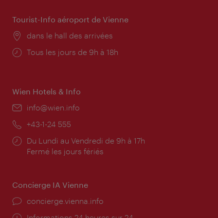
Tourist-Info aéroport de Vienne
Lieu:
dans le hall des arrivées
Horaires
Tous les jours de 9h à 18h
d'ouverture:
Wien Hotels & Info
E-
info@wien.info
mail:
Téléphone:
+43-1-24 555
Horaires
Du Lundi au Vendredi de 9h à 17h
d'ouverture:
Fermé les jours fériés
Concierge IA Vienne
Ort:
concierge.vienna.info
Öffnungszeiten:
Informations 24 heures sur 24