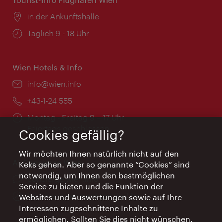
Ort:
in der Ankunftshalle
Öffnungszeiten:
Täglich 9 - 18 Uhr
Wien Hotels & Info
Email:
info@wien.info
Telefon:
+43-1-24 555
Öffnungszeiten:
Montag - Freitag 9 – 17 Uhr
Feiertags geschlossen
Cookies gefällig?
Wir möchten Ihnen natürlich nicht auf den
AI Concierge Wien
Keks gehen. Aber so genannte “Cookies” sind
notwendig, um Ihnen den bestmöglichen
Ort:
concierge.wien.info
Service zu bieten und die Funktion der
Öffnungszeiten:
Informationen rund um die Uhr
Websites und Auswertungen sowie auf Ihre
Interessen zugeschnittene Inhalte zu
ermöglichen. Sollten Sie dies nicht wünschen,