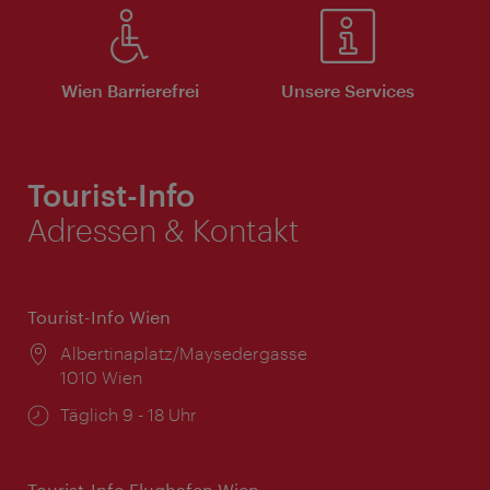
Wien Barrierefrei
Unsere Services
Tourist-Info
Adressen & Kontakt
Tourist-Info Wien
Ort:
Albertinaplatz/Maysedergasse
1010 Wien
Öffnungszeiten:
Täglich 9 - 18 Uhr
Tourist-Info Flughafen Wien