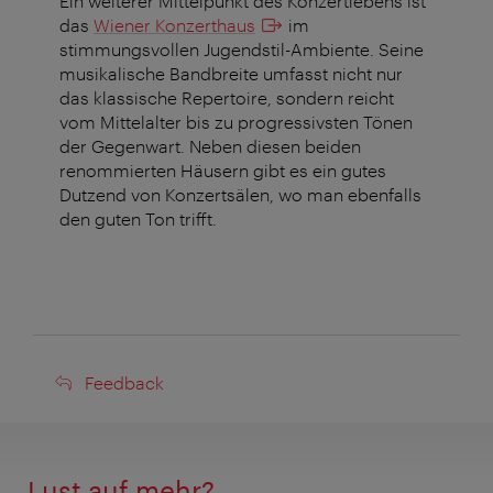
Ein weiterer Mittelpunkt des Konzertlebens ist
das
Wiener Konzerthaus
im
stimmungsvollen Jugendstil-Ambiente. Seine
musikalische Bandbreite umfasst nicht nur
das klassische Repertoire, sondern reicht
vom Mittelalter bis zu progressivsten Tönen
der Gegenwart. Neben diesen beiden
renommierten Häusern gibt es ein gutes
Dutzend von Konzertsälen, wo man ebenfalls
den guten Ton trifft.
Feedback
Feedback
Lust auf mehr?