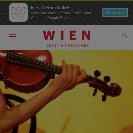
ivie - Vienna Guide
Ansehen
WienTourismus / Vienna Tourist Board
Gratis - In Google Play
Navigation
Such
anzeigen/
ausblenden
Zur
Zum
Navigation
Inhalt