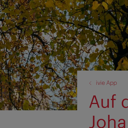
Zurück
ivie App
zu:
Auf 
Joha