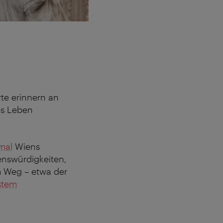
te erinnern an
es Leben
mal
Wiens
enswürdigkeiten,
am Weg – etwa der
stem