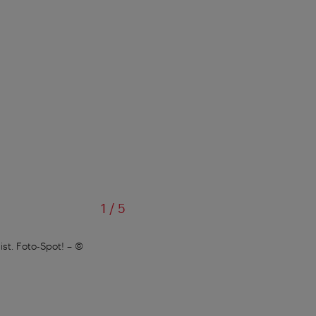
von
1
/
5
st. Foto-Spot!
–
©
In der Strauss-Wohnung in d