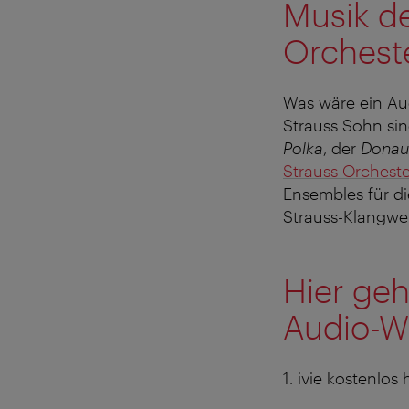
Musik d
Orchest
Was wäre ein Au
Strauss Sohn sin
Polka
, der
Donau
Strauss Orcheste
Ensembles für die
Strauss-Klangwel
Hier geh
Audio-W
1. ivie kostenlo