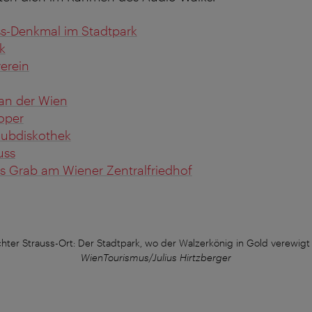
s-Denkmal im Stadtpark
k
erein
an der Wien
oper
lubdiskothek
uss
s Grab am Wiener Zentralfriedhof
ter Strauss-Ort: Der Stadtpark, wo der Walzerkönig in Gold verewigt i
WienTourismus/Julius Hirtzberger