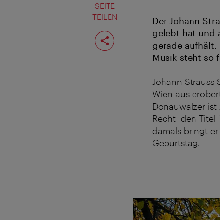
SEITE
TEILEN
Der Johann Stra
gelebt hat und a
Seite
teilen
gerade aufhält.
Musik steht so f
Johann Strauss S
Wien aus erobert
Donauwalzer is
Recht den Titel
damals bringt er
Geburtstag.