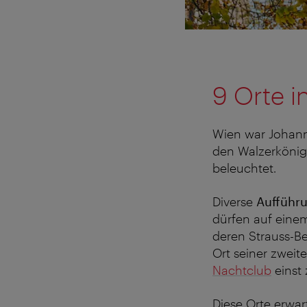
9 Orte 
Wien war Johann
den Walzerköni
beleuchtet.
Diverse
Aufführ
dürfen auf einem
deren Strauss-Be
Ort seiner zweite
Nachtclub
einst 
Diese Orte erwa