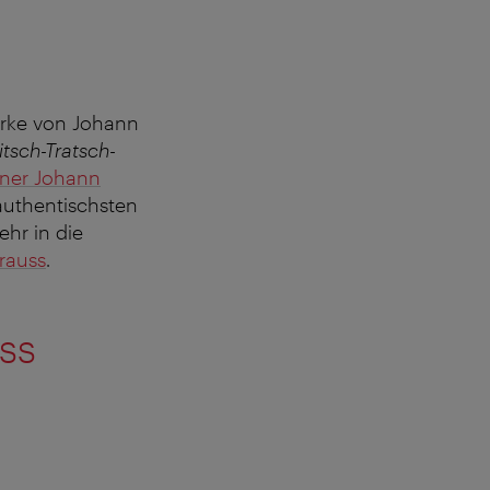
erke von Johann
itsch-Tratsch-
ner Johann
 authentischsten
ehr in die
trauss
.
uss