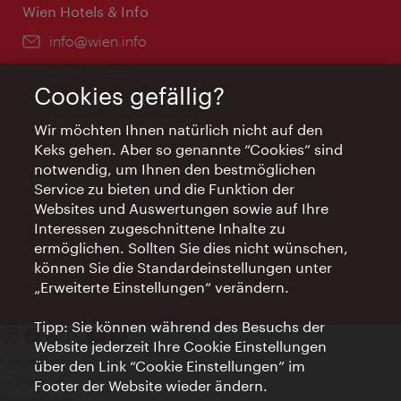
Wien Hotels & Info
Email:
info@wien.info
Telefon:
+43-1-24 555
Cookies gefällig?
Öffnungszeiten:
Montag - Freitag 9 – 17 Uhr
Feiertags geschlossen
Wir möchten Ihnen natürlich nicht auf den
Keks gehen. Aber so genannte “Cookies” sind
notwendig, um Ihnen den bestmöglichen
AI Concierge Wien
Service zu bieten und die Funktion der
Websites und Auswertungen sowie auf Ihre
Ort:
concierge.wien.info
Interessen zugeschnittene Inhalte zu
Öffnungszeiten:
Informationen rund um die Uhr
ermöglichen. Sollten Sie dies nicht wünschen,
können Sie die Standardeinstellungen unter
„Erweiterte Einstellungen“ verändern.
Tipp: Sie können während des Besuchs der
Website jederzeit Ihre Cookie Einstellungen
Kontakt
über den Link “Cookie Einstellungen” im
Impressum
Footer der Website wieder ändern.
Datenschutz