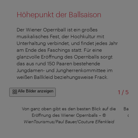
Höhepunkt der Ballsaison
Der Wiener Opernball ist ein großes
musikalisches Fest, der Hochkultur mit
Unterhaltung verbindet, und findet jedes Jahr
am Ende des Faschings statt. Für eine
glanzvolle Eröffnung des Opernballs sorgt
das aus rund 150 Paaren bestehende
Jungdamen- und Jungherrenkommittee im
weißen Ballkleid beziehungsweise Frack.
von
Alle Bilder anzeigen
1
/
5
iener
Von ganz oben gibt es den besten Blick auf die
Ballett
©
Eröffnung des Wiener Opernballs
–
©
der 
WienTourismus/Paul Bauer/Couture Elfenkleid