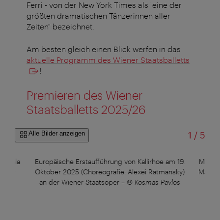
Ferri - von der New York Times als "eine der
größten dramatischen Tänzerinnen aller
Zeiten" bezeichnet.
Am besten gleich einen Blick werfen in das
aktuelle Programm des Wiener Staatsballetts
!
Premieren des Wiener
Staatsballetts 2025/26
von
Alle Bilder anzeigen
1
/
5
tt-Gala
Europäische Erstaufführung von Kallirhoe am 19.
Marie 
)
–
©
Oktober 2025 (Choreografie: Alexei Ratmansky)
Maland
an der Wiener Staatsoper
–
© Kosmas Pavlos