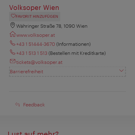
Volksoper Wien
FAVORIT HINZUFÜGEN
Währinger Straße 78, 1090 Wien
www.volksoper.at
+43 1 51444-3670
(Informationen)
+43 1 513 1 513
(Bestellen mit Kreditkarte)
tickets@volksoper.at
Barrierefreiheit
Feedback
Feedback
Lust auf mehr?