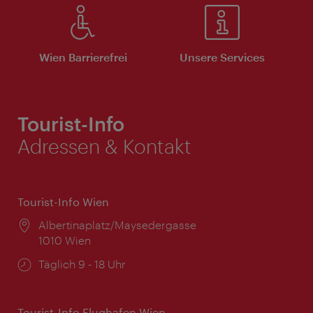
Wien Barrierefrei
Unsere Services
Tourist-Info
Adressen & Kontakt
Tourist-Info Wien
Ort:
Albertinaplatz/Maysedergasse
1010 Wien
Öffnungszeiten:
Täglich 9 - 18 Uhr
Tourist-Info Flughafen Wien