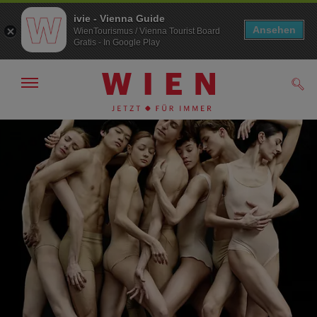
ivie - Vienna Guide
Ansehen
WienTourismus / Vienna Tourist Board
Gratis - In Google Play
Navigation
Such
anzeigen/
ausblenden
Zur
Zum
Navigation
Inhalt