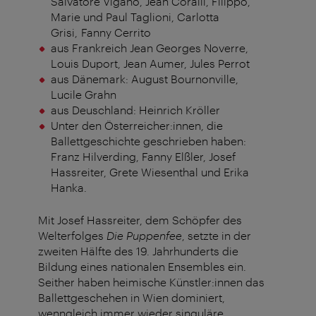
Salvatore Viganò, Jean Coralli, Filippo,
Marie und Paul Taglioni, Carlotta
Grisi, Fanny Cerrito
aus Frankreich Jean Georges Noverre,
Louis Duport, Jean Aumer, Jules Perrot
aus Dänemark: August Bournonville,
Lucile Grahn
aus Deuschland: Heinrich Kröller
Unter den Österreicher:innen, die
Ballettgeschichte geschrieben haben:
Franz Hilverding, Fanny Elßler, Josef
Hassreiter, Grete Wiesenthal und Erika
Hanka.
Mit Josef Hassreiter, dem Schöpfer des
Welterfolges
Die Puppenfee
, setzte in der
zweiten Hälfte des 19. Jahrhunderts die
Bildung eines nationalen Ensembles ein.
Seither haben heimische Künstler:innen das
Ballettgeschehen in Wien dominiert,
wenngleich immer wieder singuläre