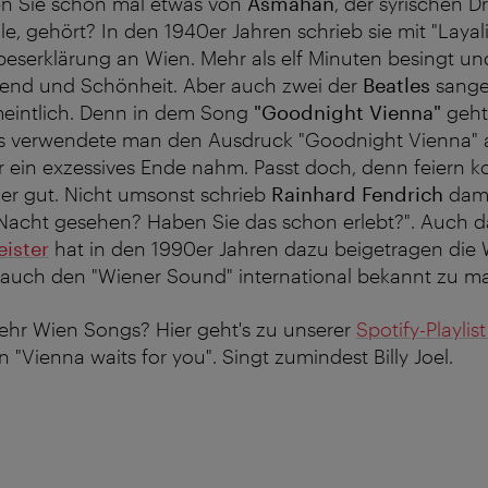
en Sie schon mal etwas von
Asmahan
, der syrischen D
, gehört? In den 1940er Jahren schrieb sie mit "Layali
beserklärung an Wien. Mehr als elf Minuten besingt und
ugend und Schönheit. Aber auch zwei der
Beatles
sange
meintlich. Denn in dem Song
"Goodnight Vienna"
geht
 verwendete man den Ausdruck "Goodnight Vienna" 
 ein exzessives Ende nahm. Passt doch, denn feiern 
r gut. Nicht umsonst schrieb
Rainhard Fendrich
dama
Nacht gesehen? Haben Sie das schon erlebt?". Auch d
ister
hat in den 1990er Jahren dazu beigetragen die 
 auch den "Wiener Sound" international bekannt zu m
ehr Wien Songs? Hier geht's zu unserer
Spotify-Playlis
 "Vienna waits for you". Singt zumindest Billy Joel.