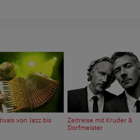
ivals von Jazz bis
Zeitreise mit Kruder &
Dorfmeister