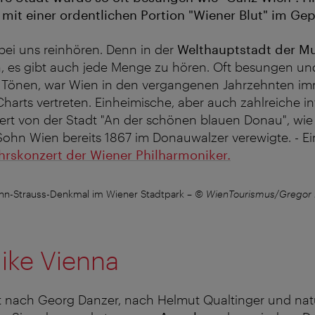
" mit einer ordentlichen Portion "Wiener Blut" im Ge
bei uns reinhören. Denn in der
Welthauptstadt der Mu
en, es gibt auch jede Menge zu hören. Oft besungen 
 Tönen, war Wien in den vergangenen Jahrzehnten im
harts vertreten. Einheimische, aber auch zahlreiche in
niert von der Stadt "An der schönen blauen Donau", wi
ohn Wien bereits 1867 im Donauwalzer verewigte. - Ein
hrskonzert der Wiener Philharmoniker.
nn-Strauss-Denkmal im Wiener Stadtpark
–
© WienTourismus/Gregor 
ike Vienna
gt nach Georg Danzer, nach Helmut Qualtinger und nat