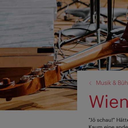
Zurück
Musik & Bü
zu:
Wien
"Jö schau!" Hät
Kaum eine ande