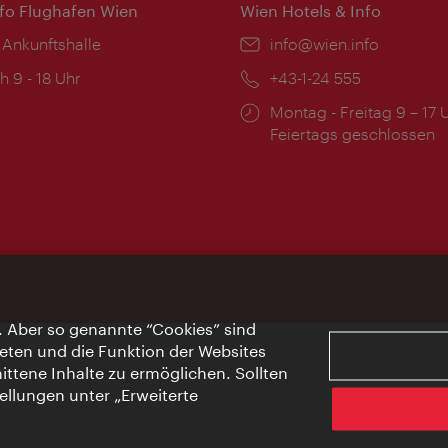
nfo Flughafen Wien
Wien Hotels & Info
 Ankunftshalle
Email:
info@wien.info
ngszeiten:
h 9 - 18 Uhr
Telefon:
+43-1-24 555
Öffnungszeiten:
Montag - Freitag 9 – 17 
Feiertags geschlossen
. Aber so genannte “Cookies” sind
eten und die Funktion der Websites
ttene Inhalte zu ermöglichen. Sollten
ellungen unter „Erweiterte