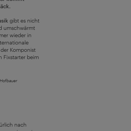
päck.
sik
gibt es nicht
und umschwärmt
mer wieder in
ternationale
e der Komponist
 Fixstarter beim
Hofbauer
Das Johann-Strauss-
ürlich nach