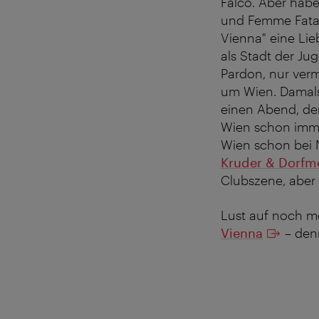
Falco. Aber hab
und Femme Fatale
Vienna" eine Lie
als Stadt der J
Pardon, nur ver
um Wien. Damals
einen Abend, der
Wien schon imme
Wien schon bei 
Kruder & Dorfme
Clubszene, aber
Lust auf noch m
Vienna
– denn