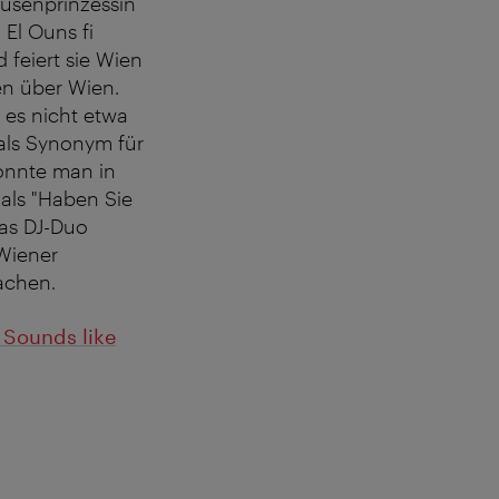
rusenprinzessin
 El Ouns fi
 feiert sie Wien
n über Wien.
 es nicht etwa
als Synonym für
konnte man in
ls "Haben Sie
as DJ-Duo
Wiener
achen.
t
Sounds like