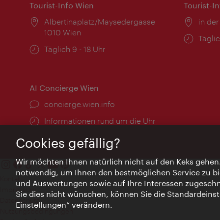
Tourist-Info Wien
Tourist-I
Ort:
Albertinaplatz/Maysedergasse
Ort:
in der
1010 Wien
Öffnu
Täglic
Öffnungszeiten:
Täglich 9 - 18 Uhr
AI Concierge Wien
Ort:
concierge.wien.info
Öffnungszeiten:
Informationen rund um die Uhr
Cookies gefällig?
Wir möchten Ihnen natürlich nicht auf den Keks gehen
notwendig, um Ihnen den bestmöglichen Service zu bi
Kontakt
und Auswertungen sowie auf Ihre Interessen zugeschni
Impressum
Sie dies nicht wünschen, können Sie die Standardeinst
Datenschutz
Einstellungen“ verändern.
Nutzungsbedingungen