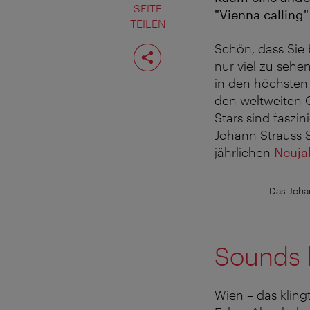
SEITE
"Vienna calling
TEILEN
Seite
Schön, dass Sie 
teilen
nur viel zu seh
in den höchsten
den weltweiten C
Stars sind faszi
Johann Strauss S
jährlichen
Neuja
Das Joha
Sounds l
Wien – das klin