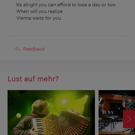
It’s alright you can afford to lose a day or two
When will you realize
Vienna waits for you
Feedback
Feedback
Lust auf mehr?
V