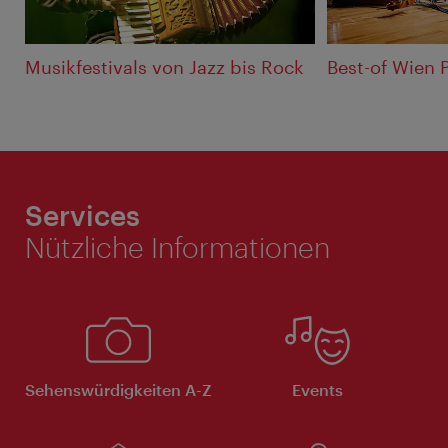
Musikfestivals von Jazz bis Rock
Best-of Wien P
Services
Nützliche Informationen
Sehenswürdigkeiten A-Z
Events