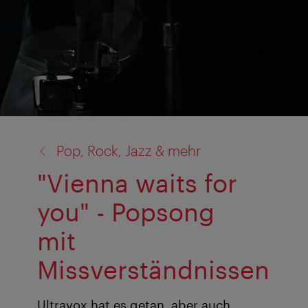
Zurück
Pop, Rock, Jazz & mehr
zu:
"Vienna waits for
you" - Popsong
mit
Missverständnissen
Ultravox hat es getan, aber auch