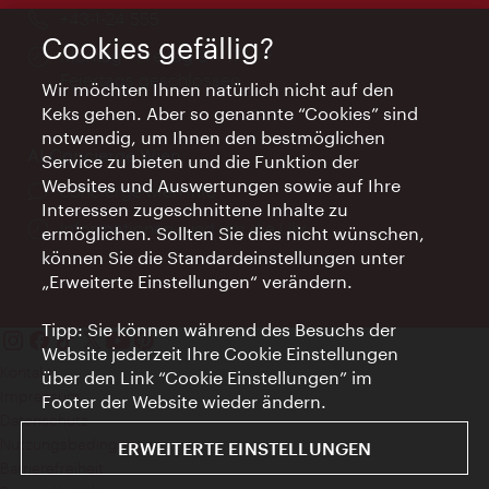
Telefon:
+43-1-24 555
Cookies gefällig?
Öffnungszeiten:
Montag - Freitag 9 – 17 Uhr
Feiertags geschlossen
Wir möchten Ihnen natürlich nicht auf den
Keks gehen. Aber so genannte “Cookies” sind
notwendig, um Ihnen den bestmöglichen
AI Concierge Wien
Service zu bieten und die Funktion der
Websites und Auswertungen sowie auf Ihre
Ort:
concierge.wien.info
Interessen zugeschnittene Inhalte zu
Öffnungszeiten:
Informationen rund um die Uhr
ermöglichen. Sollten Sie dies nicht wünschen,
können Sie die Standardeinstellungen unter
„Erweiterte Einstellungen“ verändern.
Tipp: Sie können während des Besuchs der
Website jederzeit Ihre Cookie Einstellungen
Kontakt
über den Link “Cookie Einstellungen” im
Impressum
Footer der Website wieder ändern.
Datenschutz
Nutzungsbedingungen
ERWEITERTE EINSTELLUNGEN
Barrierefreiheit