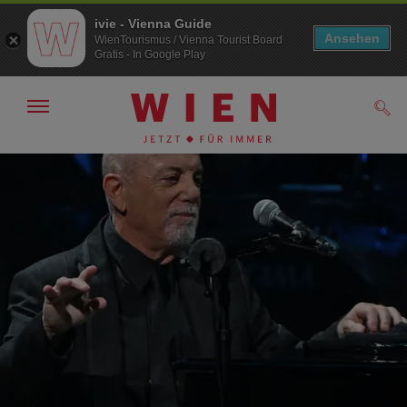
ivie - Vienna Guide
Ansehen
WienTourismus / Vienna Tourist Board
Gratis - In Google Play
Navigation
Such
anzeigen/
ausblenden
Zur
Zum
Navigation
Inhalt