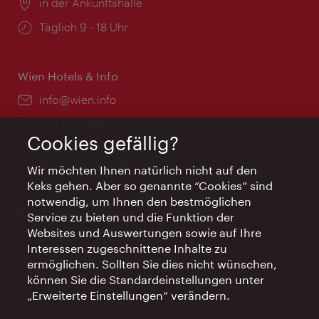
Ort:
in der Ankunftshalle
Öffnungszeiten:
Täglich 9 - 18 Uhr
Wien Hotels & Info
Email:
info@wien.info
Telefon:
+43-1-24 555
Cookies gefällig?
Öffnungszeiten:
Montag - Freitag 9 – 17 Uhr
Feiertags geschlossen
Wir möchten Ihnen natürlich nicht auf den
Keks gehen. Aber so genannte “Cookies” sind
notwendig, um Ihnen den bestmöglichen
AI Concierge Wien
Service zu bieten und die Funktion der
Websites und Auswertungen sowie auf Ihre
Ort:
concierge.wien.info
Interessen zugeschnittene Inhalte zu
Öffnungszeiten:
Informationen rund um die Uhr
ermöglichen. Sollten Sie dies nicht wünschen,
können Sie die Standardeinstellungen unter
„Erweiterte Einstellungen“ verändern.