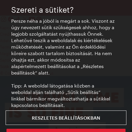
Szereti a sütiket?
Persze néha a jóból is megárt a sok. Viszont az
úgy nevezett sütik szükségesek ahhoz, hogy a
Kapcsolat
legjobb szolgáltatást nyújthassuk Önnek.
Credits
Lehetővé teszik a weboldalak és kiértékelések
Adatvédelmi nyilatkozat
működtetését, valamint az Ön érdeklődési
Terms of Use
köreire szabott tartalom biztosítását. Ha nem
Megközelíthetőség
óhajtja ezt, akkor módosítsa az
Sajtókapcsolat
alapértelmezett beállításokat a „Részletes
Sütik beállítása
beállítások“ alatt.
© Copyright WienTourismus
Tipp: A weboldal látogatása közben a
weboldal alján található „Sütik beállítás”
linkkel bármikor megváltoztathatja a sütikkel
kapcsolatos beállításait.
RESZLETES BEÁLLÍTÁSOKBAN