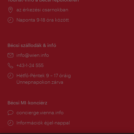
Helyszín:
az érkezési csarnokban
Nyitva
Naponta 9-18 óra között
tartás:
Bécsi szállodák & infó
E-
info@wien.info
mail:
Telefon:
+43-1-24 555
Nyitva
Hétfő-Péntek 9 – 17 óráig
tartás:
Ünnepnapokon zárva
Bécsi MI-konciérz
concierge.vienna.info
Információk éjjel-nappal