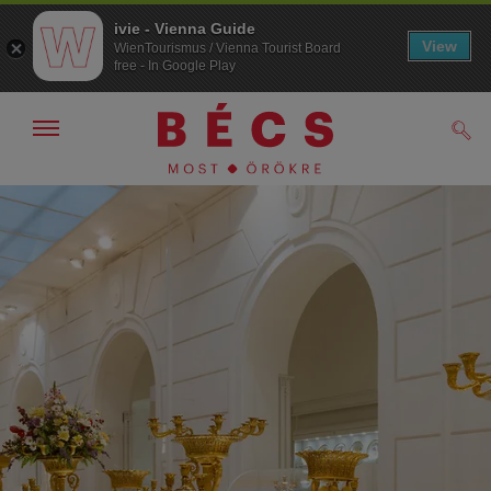
ivie - Vienna Guide
View
WienTourismus / Vienna Tourist Board
free - In Google Play
Navigáció
Kere
kijelzése
/
elrejtése
A
A
navigációhoz
tartalomhoz