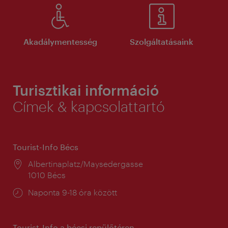
Akadálymentesség
Szolgáltatásaink
Turisztikai információ
Címek & kapcsolattartó
Tourist-Info Bécs
Helyszín:
Albertinaplatz/Maysedergasse
1010 Bécs
Nyitva
Naponta 9-18 óra között
tartás:
Tourist-Info a bécsi repülőtéren