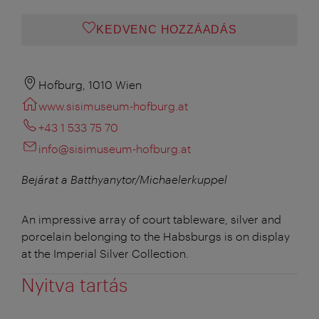
KEDVENC HOZZÁADÁS
Hofburg, 1010 Wien
www.sisimuseum-hofburg.at
+43 1 533 75 70
info@sisimuseum-hofburg.at
Bejárat a
Batthyanytor/Michaelerkuppel
An impressive array of court tableware, silver and
porcelain belonging to the Habsburgs is on display
at the Imperial Silver Collection.
Nyitva tartás