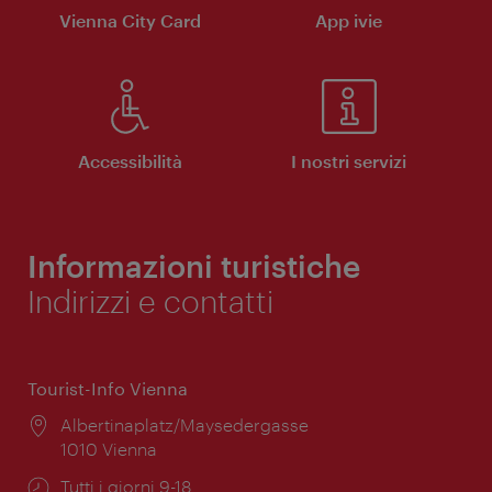
Vienna City Card
App ivie
Accessibilità
I nostri servizi
Informazioni turistiche
Indirizzi e contatti
Tourist-Info Vienna
Posizione:
Albertinaplatz/Maysedergasse
1010 Vienna
Orari
Tutti i giorni 9-18