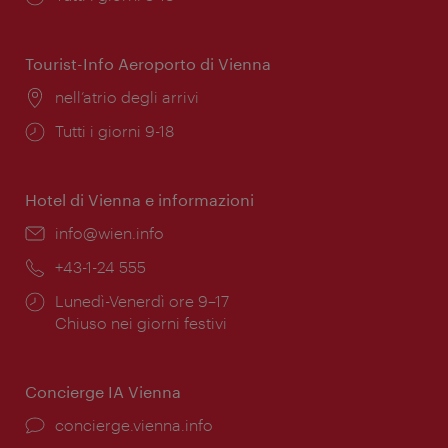
di
apertura:
Tourist-Info Aeroporto di Vienna
Posizione:
nell’atrio degli arrivi
Orari
Tutti i giorni 9-18
di
apertura:
Hotel di Vienna e informazioni
Email:
info@wien.info
Telefono:
+43-1-24 555
Orari
Lunedì-Venerdì ore 9–17
di
Chiuso nei giorni festivi
apertura:
Concierge IA Vienna
Ort:
concierge.vienna.info