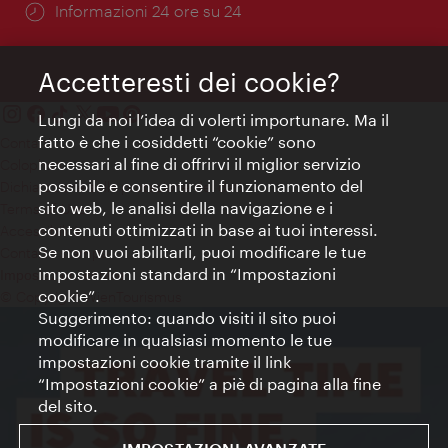
Öffnungszeiten:
Informazioni 24 ore su 24
Accetteresti dei cookie?
Lungi da noi l’idea di volerti importunare. Ma il
fatto è che i cosiddetti “cookie” sono
Contatti
necessari al fine di offrirvi il miglior servizio
Colophon
possibile e consentire il funzionamento del
Dichiarazione sulla protezione dei dati
sito web, le analisi della navigazione e i
Terms of Use
contenuti ottimizzati in base ai tuoi interessi.
Accessibilità
Se non vuoi abilitarli, puoi modificare le tue
Contatto stampa
impostazioni standard in “Impostazioni
Impostazioni cookie
cookie”.
© Copyright WienTourismus
Suggerimento: quando visiti il sito puoi
modificare in qualsiasi momento le tue
impostazioni cookie tramite il link
“Impostazioni cookie” a piè di pagina alla fine
del sito.