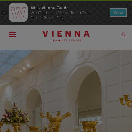
ivie - Vienna Guide
View
WienTourismus / Vienna Tourist Board
free - In Google Play
Mostra/nascondi
Cerc
navigazione
Alla
Al
navigazione
contenuto