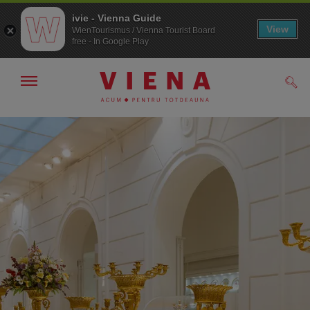
ivie - Vienna Guide
View
WienTourismus / Vienna Tourist Board
free - In Google Play
Arată/ascunde
Căut
navigarea
Către
Către
navigare
texte