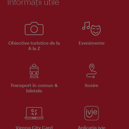
Informaţii utile
Obiective turistice de la
Evenimente
A la Z
Transport în comun &
Sosire
biletele
Vienna City Card
Aplicaţia ivie