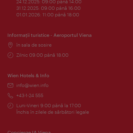
24.12.2025: 09:00 până 14:00
31.12.2025: 09:00 până 16:00
01.01.2026: 11:00 până 18:00
Informaţii turistice - Aeroportul Viena
Locul:
în sala de sosire
Program:
Zilnic 09:00 până 18:00
Wien Hotels & Info
E-
info@wien.info
mail:
Telefon:
+43-1-24 555
Program:
Luni-Vineri 9:00 până la 17:00
Închis în zilele de sărbători legale
Concierge IA Viena