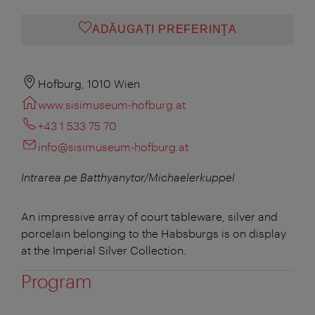
ADĂUGAȚI PREFERINŢA
Hofburg, 1010 Wien
www.sisimuseum-hofburg.at
+43 1 533 75 70
info@sisimuseum-hofburg.at
Intrarea pe
Batthyanytor/Michaelerkuppel
An impressive array of court tableware, silver and
porcelain belonging to the Habsburgs is on display
at the Imperial Silver Collection.
Program