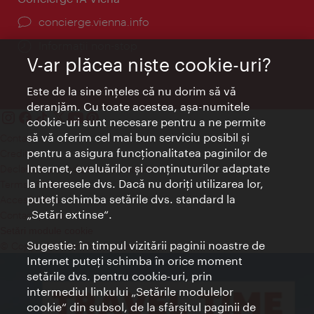
concierge.vienna.info
Informații non-stop
V-ar plăcea nişte cookie-uri?
Este de la sine înţeles că nu dorim să vă
deranjăm. Cu toate acestea, aşa-numitele
cookie-uri sunt necesare pentru a ne permite
să vă oferim cel mai bun serviciu posibil şi
Contact
pentru a asigura funcţionalitatea paginilor de
Credits
Internet, evaluărilor şi conţinuturilor adaptate
Declaraţie privind protecţia datelor
la interesele dvs. Dacă nu doriţi utilizarea lor,
Terms of Use
puteţi schimba setările dvs. standard la
Accesibilitate
„Setări extinse“.
Contact presa
Setări module cookie
Sugestie: în timpul vizitării paginii noastre de
© Copyright Wien Tourismus
Internet puteţi schimba în orice moment
setările dvs. pentru cookie-uri, prin
intermediul linkului „Setările modulelor
cookie“ din subsol, de la sfârşitul paginii de