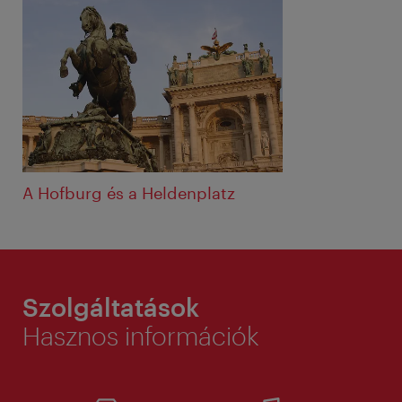
A Hofburg és a Heldenplatz
Szolgáltatások
Hasznos információk