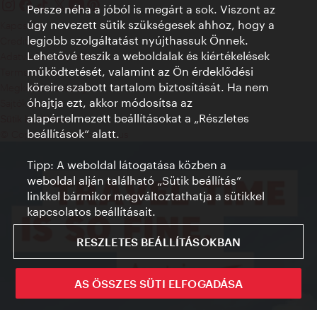
Persze néha a jóból is megárt a sok. Viszont az
úgy nevezett sütik szükségesek ahhoz, hogy a
Kapcsolat
legjobb szolgáltatást nyújthassuk Önnek.
Credits
Lehetővé teszik a weboldalak és kiértékelések
Adatvédelmi nyilatkozat
működtetését, valamint az Ön érdeklődési
Terms of Use
köreire szabott tartalom biztosítását. Ha nem
Megközelíthetőség
óhajtja ezt, akkor módosítsa az
Sajtókapcsolat
alapértelmezett beállításokat a „Részletes
Sütik beállítása
beállítások“ alatt.
© Copyright WienTourismus
Tipp: A weboldal látogatása közben a
weboldal alján található „Sütik beállítás”
linkkel bármikor megváltoztathatja a sütikkel
kapcsolatos beállításait.
RESZLETES BEÁLLÍTÁSOKBAN
AS ÖSSZES SÜTI ELFOGADÁSA