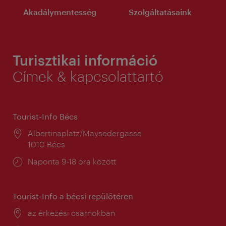
Akadálymentesség
Szolgáltatásaink
Turisztikai információ
Címek & kapcsolattartó
Tourist-Info Bécs
Helyszín:
Albertinaplatz/Maysedergasse
1010 Bécs
Nyitva
Naponta 9-18 óra között
tartás:
Tourist-Info a bécsi repülőtéren
Helyszín:
az érkezési csarnokban