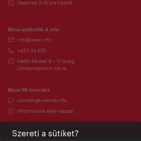
Nyitva
Naponta 9-18 óra között
tartás:
Bécsi szállodák & infó
E-
info@wien.info
mail:
Telefon:
+43-1-24 555
Nyitva
Hétfő-Péntek 9 – 17 óráig
tartás:
Ünnepnapokon zárva
Bécsi MI-konciérz
concierge.vienna.info
Információk éjjel-nappal
Szereti a sütiket?