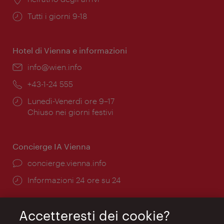
Orari
Tutti i giorni 9-18
di
apertura:
Hotel di Vienna e informazioni
Email:
info@wien.info
Telefono:
+43-1-24 555
Orari
Lunedì-Venerdì ore 9–17
di
Chiuso nei giorni festivi
apertura:
Concierge IA Vienna
Ort:
concierge.vienna.info
Öffnungszeiten:
Informazioni 24 ore su 24
Accetteresti dei cookie?