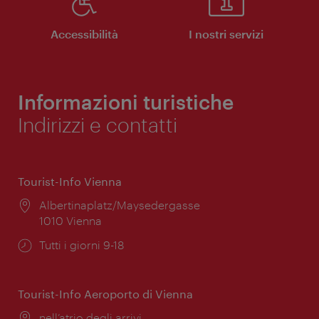
Accessibilità
I nostri servizi
Informazioni turistiche
Indirizzi e contatti
Tourist-Info Vienna
Posizione:
Albertinaplatz/Maysedergasse
1010 Vienna
Orari
Tutti i giorni 9-18
di
apertura:
Tourist-Info Aeroporto di Vienna
Posizione:
nell’atrio degli arrivi