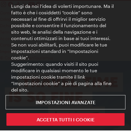
Lungi da noi l’idea di volerti importunare. Ma il
fatto è che i cosiddetti “cookie” sono
Contatti
necessari al fine di offrirvi il miglior servizio
Colophon
possibile e consentire il funzionamento del
Dichiarazione sulla protezione dei dati
sito web, le analisi della navigazione e i
Terms of Use
contenuti ottimizzati in base ai tuoi interessi.
Accessibilità
Se non vuoi abilitarli, puoi modificare le tue
Contatto stampa
impostazioni standard in “Impostazioni
Impostazioni cookie
cookie”.
© Copyright WienTourismus
Suggerimento: quando visiti il sito puoi
modificare in qualsiasi momento le tue
impostazioni cookie tramite il link
“Impostazioni cookie” a piè di pagina alla fine
del sito.
IMPOSTAZIONI AVANZATE
ACCETTA TUTTI I COOKIE