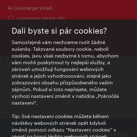
AI Concierge Vídeň
concierge.vienna.info
Informace 24 hodin denně
Dali byste si pár cookies?
Samozřejmě vám nechceme nutit žádné
sušenky. Takzvané soubory cookie, neboli
cookies, jsou však nezbytné k tomu, abychom
vám mohli poskytnout ty nejlepší služby, a
Kontakty
zároveň umožňují fungování webových
Credits
stránek a jejich vyhodnocování, stejně jako
Prohlášení o ochraně osobních údajů
zobrazování obsahu přizpůsobeného vašim
Terms of Use
zájmům. Pokud si toto nepřejete, můžete
Přístupnost
výchozí nastavení změnit v nabídce „Pokročilá
Kontakt pro tisk
nastavení“.
Nastavení cookies
© Copyright Wien Tourismus
Tip: Své nastavení cookies můžete během
návštěvy webových stránek opět kdykoli
změnit pomocí odkazu “Nastavení cookies” v
zápatí na konci těchto webových stránek.