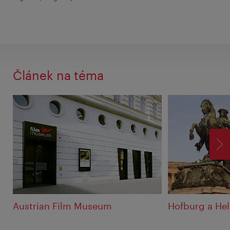
Článek na téma
VP
Austrian Film Museum
Hofburg a He