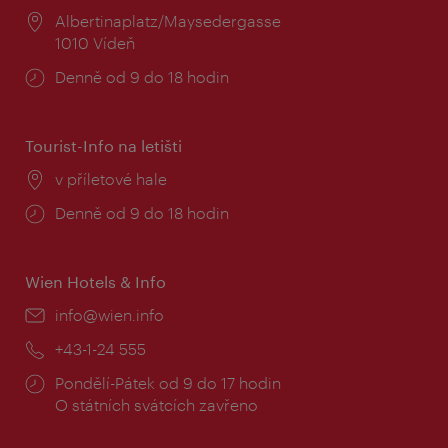
Místo:
Albertinaplatz/Maysedergasse
1010 Vídeň
Provozní
Denně od 9 do 18 hodin
doba:
Tourist-Info na letišti
Místo:
v příletové hale
Provozní
Denně od 9 do 18 hodin
doba:
Wien Hotels & Info
E-
info@wien.info
mail:
Telefon:
+43-1-24 555
Provozní
Pondělí-Pátek od 9 do 17 hodin
doba:
O státních svátcích zavřeno