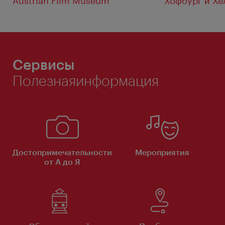
Austrian Film Museum
Хофбург и Хе
Сервисы
Полезнаяинформация
Достопримечательности
Мероприятия
от А до Я