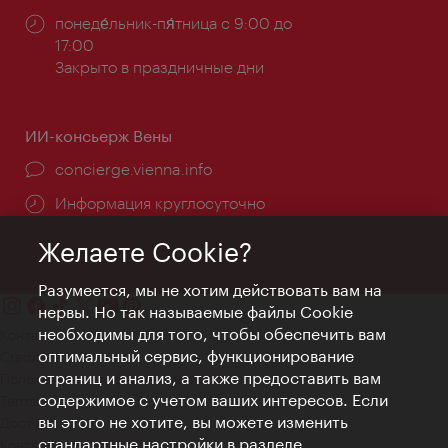
Часы
понеде́льник-пя́тница с 9:00 до
работы:
17:00
Закрыто в праздничные дни
ИИ-консьерж Вены
concierge.vienna.info
Информация круглосуточно
Желаете Cookie?
Разумеется, мы не хотим действовать вам на
нервы. Но так называемые файлы Cookie
необходимы для того, чтобы обеспечить вам
Контакт
оптимальный сервис, функционирование
Credits
страниц и анализ, а также предоставить вам
Положение о конфиденциальности
содержимое с учетом ваших интересов. Если
Terms of Use
вы этого не хотите, вы можете изменить
Доступность
стандартные настройки в разделе
Контакты для прессы