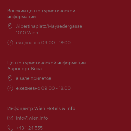
Венский центр туристической
информации
Расположение:
Albertinaplatz/Maysedergasse
1010 Wien
Часы
ежедневно 09:00 - 18:00
работы:
Центр туристической информации
Аэропорт Вена
Расположение:
в зале прилетов
Часы
ежедневно 09:00 - 18:00
работы:
Инфоцентр Wien Hotels & Info
Эл.
info@wien.info
почта:
Телефон:
+43-1-24 555