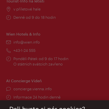
Tourist-Info na letišti
Místo:
v příletové hale
Provozní
Denně od 9 do 18 hodin
doba:
Wien Hotels & Info
E-
info@wien.info
mail:
Telefon:
+43-1-24 555
Provozní
Pondělí-Pátek od 9 do 17 hodin
doba:
O státních svátcích zavřeno
AI Concierge Vídeň
concierge.vienna.info
Informace 24 hodin denně