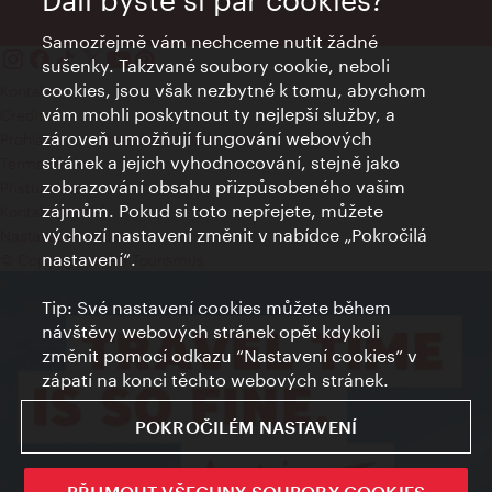
Dali byste si pár cookies?
Samozřejmě vám nechceme nutit žádné
sušenky. Takzvané soubory cookie, neboli
cookies, jsou však nezbytné k tomu, abychom
Kontakty
vám mohli poskytnout ty nejlepší služby, a
Credits
zároveň umožňují fungování webových
Prohlášení o ochraně osobních údajů
stránek a jejich vyhodnocování, stejně jako
Terms of Use
zobrazování obsahu přizpůsobeného vašim
Přístupnost
zájmům. Pokud si toto nepřejete, můžete
Kontakt pro tisk
výchozí nastavení změnit v nabídce „Pokročilá
Nastavení cookies
nastavení“.
© Copyright Wien Tourismus
Tip: Své nastavení cookies můžete během
návštěvy webových stránek opět kdykoli
změnit pomocí odkazu “Nastavení cookies” v
zápatí na konci těchto webových stránek.
POKROČILÉM NASTAVENÍ
PŘIJMOUT VŠECHNY SOUBORY COOKIES