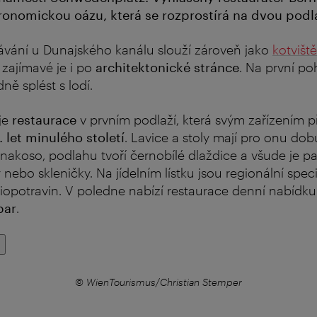
onomickou oázu, která se rozprostírá na dvou podl
ávání u Dunajského kanálu slouží zároveň jako
kotvišt
zajímavé je i po
architektonické stránce
. Na první po
ně splést s lodí.
je
restaurace
v prvním podlaží, která svým zařízením 
. let minulého století
. Lavice a stoly mají pro onu dob
akoso, podlahu tvoří černobílé dlaždice a všude je p
 nebo skleničky. Na jídelním lístku jsou regionální speci
iopotravin. V poledne nabízí restaurace denní nabídku.
bar
.
© WienTourismus/Christian Stemper