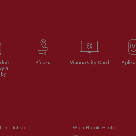
dné
Příjezd
Vienna City Card
Aplika
vy a
nky
fo na letišti
Wien Hotels & Info