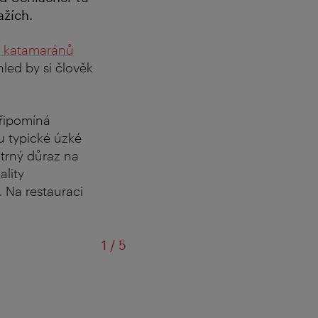
ažích.
ě katamaránů
hled by si člověk
připomíná
u typické úzké
atrný důraz na
ality
 Na restauraci
z
1
/
5