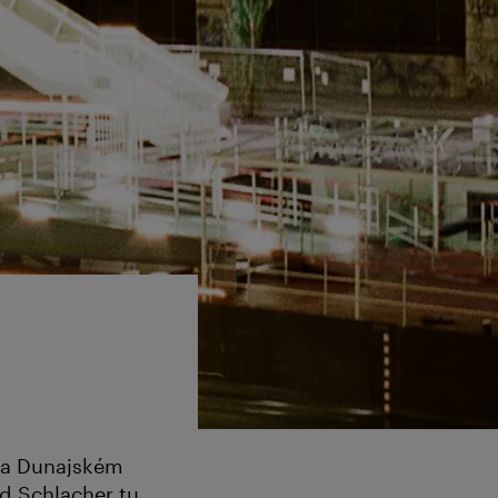
 na Dunajském
d Schlacher tu