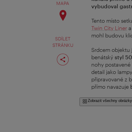
MAPA
vybudoval gastr
Tento místo setk
Twin City Liner
a 
mohl budovu klid
SDÍLET
STRÁNKU
Srdcem objektu 
Rozdělit
benátský
styl 50
stranu
nohy postavené n
detail jako lampy
připravované z b
přímo navazuje
Zobrazit všechny obrázky