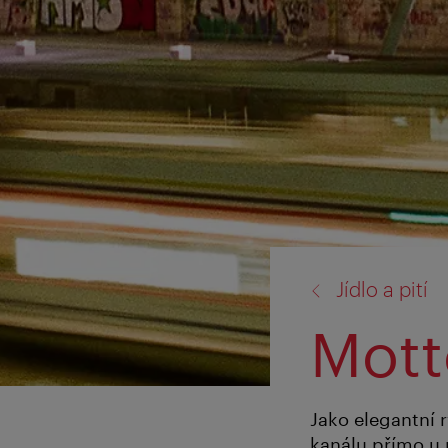
zpět
Jídlo a pití
na:
Mott
Jako elegantní 
kanálu přímo u 