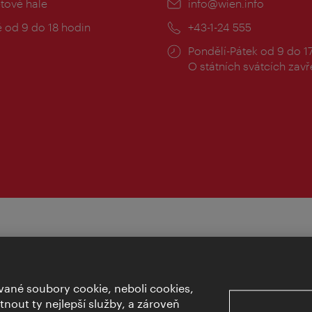
:
etové hale
E-
info@wien.info
mail:
zní
 od 9 do 18 hodin
Telefon:
+43-1-24 555
Provozní
Pondělí-Pátek od 9 do 1
doba:
O státních svátcích zav
ané soubory cookie, neboli cookies,
out ty nejlepší služby, a zároveň