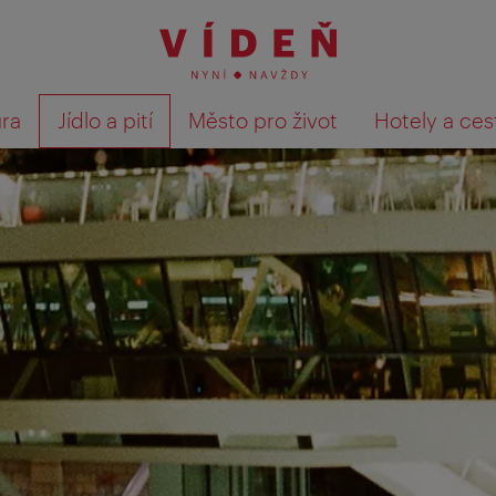
ura
Jídlo a pití
Město pro život
Hotely a ces
Výsledky hledání zobrazit 
te nevšední zážitky z dovolené!
išťování názoru hostů. Po skončení svého pobytu budete e-ma