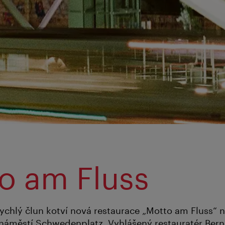
o am Fluss
rychlý člun kotví nová restaurace „Motto am Fluss“
náměstí Schwedenplatz. Vyhlášený restauratér Bern