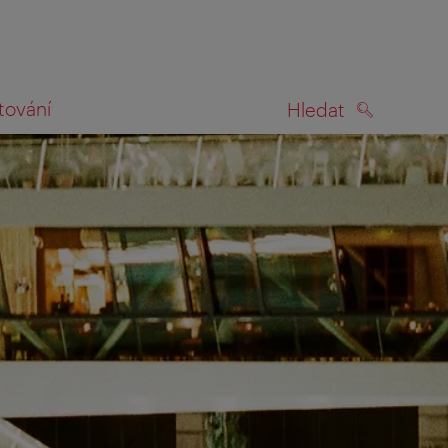
tování
Hledat
HLEDAT
na mapě
ilem vyzváni k tomu, abyste se s námi podělili o svou