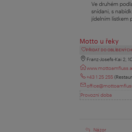
Ve druhém podla
snídani, s nabíd
jídelním lístkem
Motto u řeky
PŘIDAT DO OBLÍBENÝC
Franz-Josefs-Kai 2, 
www.mottoamfluss.a
+43 1 25 255
(Restau
office@mottoamfluss
Provozní doba
Názor
Názor