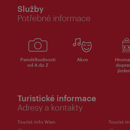
Služby
Potřebné informace
Pamětihodnosti
Akce
Hroma
od A do Z
dopra
jízde
Turistické informace
Adresy a kontakty
Tourist-Info Wien
Tourist-In