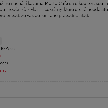
ží se nachází kavárna
Motto Café s velkou terasou
- 
kou moučníků z vlastní cukrárny, které určitě neodolát
 pro případ, že vás během dne přepadne hlad.
H
1010 Wien
t
race)
.at