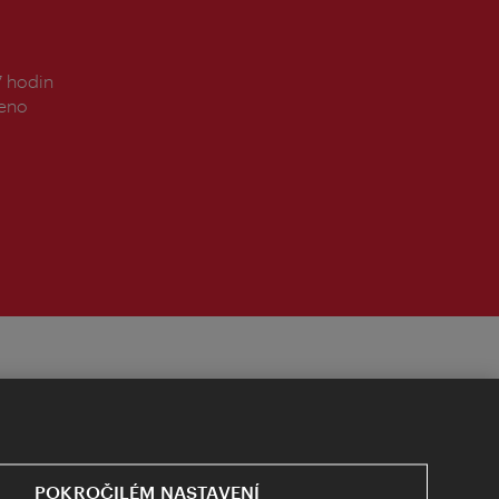
7 hodin
řeno
POKROČILÉM NASTAVENÍ