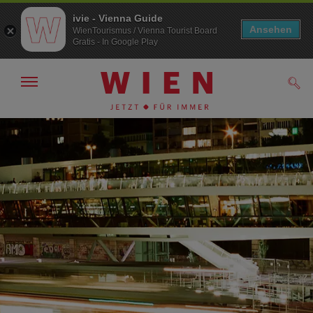
ivie - Vienna Guide
Ansehen
WienTourismus / Vienna Tourist Board
Gratis - In Google Play
Navigation
Such
anzeigen/
ausblenden
Zur
Zum
Navigation
Inhalt