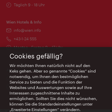
Öffnungszeiten:
Täglich 9 - 18 Uhr
Wien Hotels & Info
Email:
info@wien.info
Telefon:
+43-1-24 555
Öffnungszeiten:
Montag - Freitag 9 – 17 Uhr
Feiertags geschlossen
Cookies gefällig?
Wir möchten Ihnen natürlich nicht auf den
AI Concierge Wien
Keks gehen. Aber so genannte “Cookies” sind
notwendig, um Ihnen den bestmöglichen
Ort:
concierge.wien.info
Service zu bieten und die Funktion der
Öffnungszeiten:
Informationen rund um die Uhr
Websites und Auswertungen sowie auf Ihre
Interessen zugeschnittene Inhalte zu
ermöglichen. Sollten Sie dies nicht wünschen,
können Sie die Standardeinstellungen unter
„Erweiterte Einstellungen“ verändern.