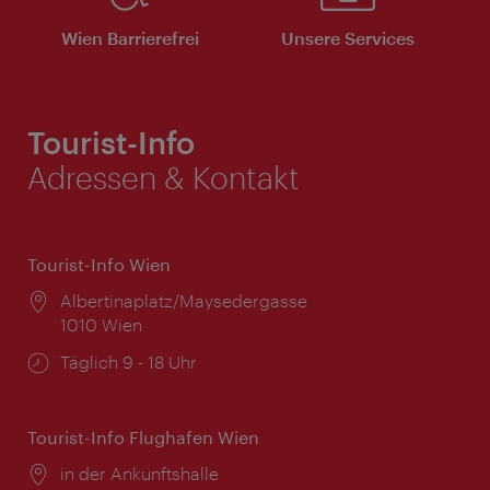
Wien Barrierefrei
Unsere Services
Tourist-Info
Adressen & Kontakt
Tourist-Info Wien
Ort:
Albertinaplatz/Maysedergasse
1010 Wien
Öffnungszeiten:
Täglich 9 - 18 Uhr
Tourist-Info Flughafen Wien
Ort:
in der Ankunftshalle