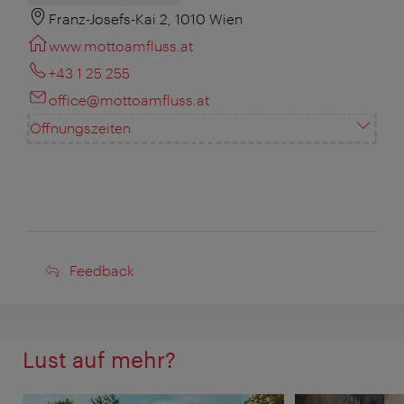
Franz-Josefs-Kai 2, 1010 Wien
www.mottoamfluss.at
+43 1 25 255
office@mottoamfluss.at
Öffnungszeiten
Feedback
Feedback
Lust auf mehr?