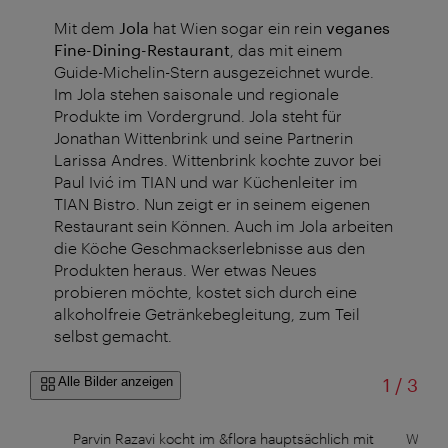
Mit dem
Jola
hat Wien sogar ein rein
veganes
Fine-Dining-Restaurant
, das mit einem
Guide-Michelin-Stern ausgezeichnet wurde.
Im Jola stehen saisonale und regionale
Produkte im Vordergrund. Jola steht für
Jonathan Wittenbrink und seine Partnerin
Larissa Andres. Wittenbrink kochte zuvor bei
Paul Ivić im TIAN und war Küchenleiter im
TIAN Bistro. Nun zeigt er in seinem eigenen
Restaurant sein Können. Auch im Jola arbeiten
die Köche Geschmackserlebnisse aus den
Produkten heraus. Wer etwas Neues
probieren möchte, kostet sich durch eine
alkoholfreie Getränkebegleitung, zum Teil
selbst gemacht.
von
Alle Bilder anzeigen
1
/
3
rünes
Parvin Razavi kocht im &flora hauptsächlich mit
Weltre