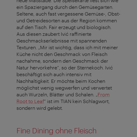
neue Maßstäbe. Die Speisekarte liest sich wie
ein Spaziergang durch den Gemüsegarten.
Seltene, auch fast vergessene Gemüse-, Obst-
und Getreidesorten aus der Region kommen
auf den Tisch. Fair erzeugt und biologisch.
Aus diesen zaubert Ivić raffinierte
Geschmackserlebnisse mit spannenden
Texturen. „Mir ist wichtig, dass ich mit meiner
Küche nicht den Geschmack von Fleisch
nachahme, sondern den Geschmack der
Natur hervorkehre“, so der Sternekoch. Ivić
beschäftigt sich auch intensiv mit
Nachhaltigkeit. Er möchte beim Kochen
möglichst wenig wegwerfen und verwertet
auch Wurzeln, Blätter und Schalen. „
From
Root to Leaf
“ ist im TIAN kein Schlagwort,
sondern wird gelebt.
Fine Dining ohne Fleisch