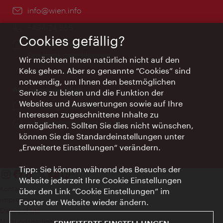
Email:
info@wien.info
Telefon:
+43-1-24 555
Cookies gefällig?
Öffnungszeiten:
Montag - Freitag 9 – 17 Uhr
Feiertags geschlossen
Wir möchten Ihnen natürlich nicht auf den
Keks gehen. Aber so genannte “Cookies” sind
notwendig, um Ihnen den bestmöglichen
AI Concierge Wien
Service zu bieten und die Funktion der
Websites und Auswertungen sowie auf Ihre
Ort:
concierge.wien.info
Interessen zugeschnittene Inhalte zu
Öffnungszeiten:
Informationen rund um die Uhr
ermöglichen. Sollten Sie dies nicht wünschen,
können Sie die Standardeinstellungen unter
„Erweiterte Einstellungen“ verändern.
Tipp: Sie können während des Besuchs der
Website jederzeit Ihre Cookie Einstellungen
Kontakt
über den Link “Cookie Einstellungen” im
Impressum
Footer der Website wieder ändern.
Datenschutz
Nutzungsbedingungen