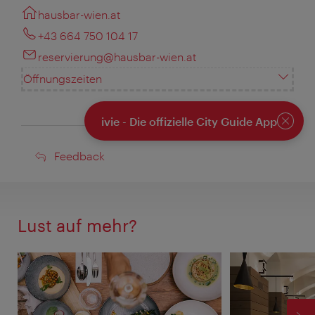
hausbar-wien.at
+43 664 750 104 17
reservierung@hausbar-wien.at
Öffnungszeiten
ivie - Die offizielle City Guide App
Schlie
Feedback
Feedback
Lust auf mehr?