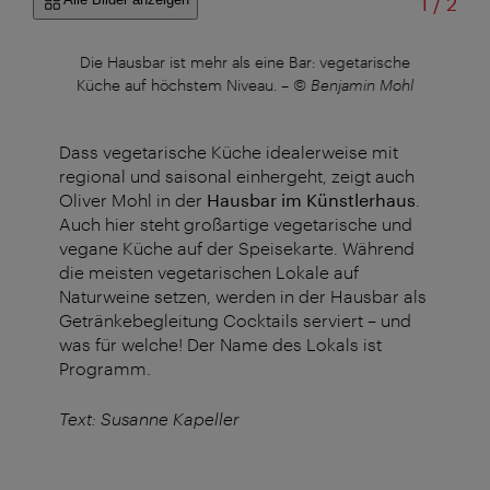
von
1
/
2
.
–
©
Die Hausbar ist mehr als eine Bar: vegetarische
Fine
Küche auf höchstem Niveau.
–
© Benjamin Mohl
Dass vegetarische Küche idealerweise mit
regional und saisonal einhergeht, zeigt auch
Oliver Mohl in der
Hausbar im Künstlerhaus
.
Auch hier steht großartige vegetarische und
vegane Küche auf der Speisekarte. Während
die meisten vegetarischen Lokale auf
Naturweine setzen, werden in der Hausbar als
Getränkebegleitung Cocktails serviert – und
was für welche! Der Name des Lokals ist
Programm.
Text: Susanne Kapeller