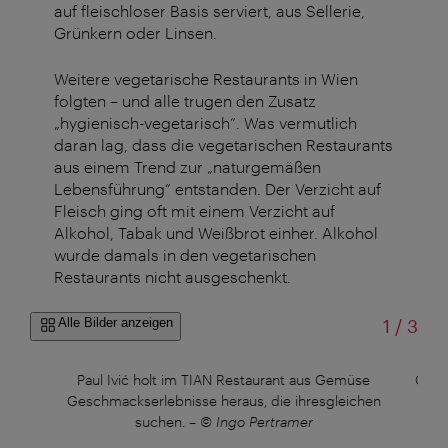
auf fleischloser Basis serviert, aus Sellerie,
Grünkern oder Linsen.
Weitere vegetarische Restaurants in Wien
folgten – und alle trugen den Zusatz
„hygienisch-vegetarisch“. Was vermutlich
daran lag, dass die vegetarischen Restaurants
aus einem Trend zur „naturgemäßen
Lebensführung“ entstanden. Der Verzicht auf
Fleisch ging oft mit einem Verzicht auf
Alkohol, Tabak und Weißbrot einher. Alkohol
wurde damals in den vegetarischen
Restaurants nicht ausgeschenkt.
von
Alle Bilder anzeigen
1
/
3
 TIAN
Paul Ivić holt im TIAN Restaurant aus Gemüse
Gemü
r
Geschmackserlebnisse heraus, die ihresgleichen
suchen.
–
© Ingo Pertramer