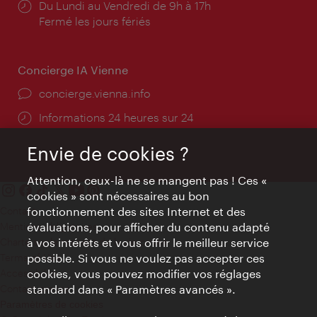
Horaires
Du Lundi au Vendredi de 9h à 17h
d'ouverture:
Fermé les jours fériés
Concierge IA Vienne
Ort:
concierge.vienna.info
Öffnungszeiten:
Informations 24 heures sur 24
Envie de cookies ?
Attention, ceux-là ne se mangent pas ! Ces «
cookies » sont nécessaires au bon
fonctionnement des sites Internet et des
Contact
évaluations, pour afficher du contenu adapté
Mentions obligatoires
à vos intérêts et vous offrir le meilleur service
Charte sur le respect de la vie privée
possible. Si vous ne voulez pas accepter ces
Terms of Use
cookies, vous pouvez modifier vos réglages
Accessibilité
standard dans « Paramètres avancés ».
Contact presse
Paramètres de cookies