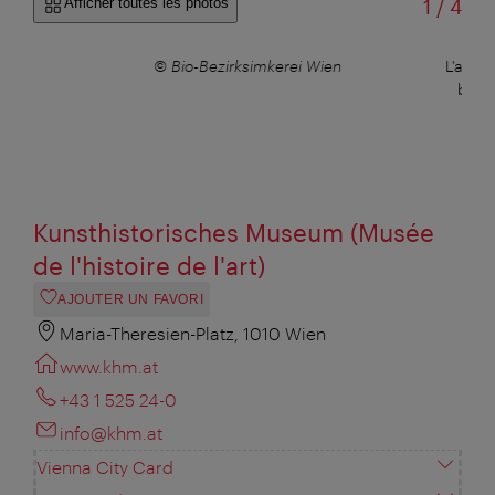
sur
Afficher toutes les photos
1
/
4
© Bio-Bezirksimkerei Wien
L'apicu
bio V
Kunsthistorisches Museum (Musée
de l'histoire de l'art)
AJOUTER UN FAVORI
Maria-Theresien-Platz, 1010 Wien
www.khm.at
+43 1 525 24-0
info@khm.at
Vienna City Card