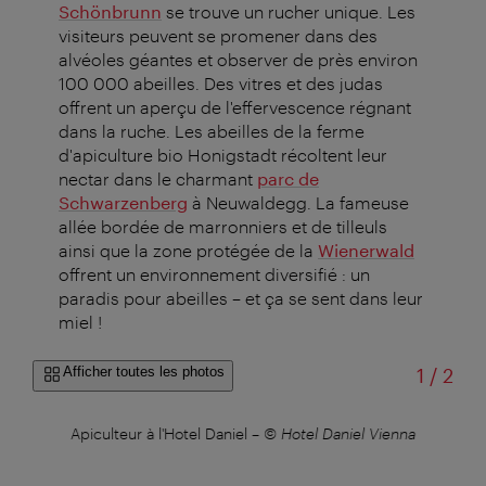
Schönbrunn
se trouve un rucher unique. Les
visiteurs peuvent se promener dans des
alvéoles géantes et observer de près environ
100 000 abeilles. Des vitres et des judas
offrent un aperçu de l'effervescence régnant
dans la ruche. Les abeilles de la ferme
d'apiculture bio Honigstadt récoltent leur
nectar dans le charmant
parc de
Schwarzenberg
à Neuwaldegg. La fameuse
allée bordée de marronniers et de tilleuls
ainsi que la zone protégée de la
Wienerwald
offrent un environnement diversifié : un
paradis pour abeilles – et ça se sent dans leur
miel !
sur
Afficher toutes les photos
1
/
2
er
Apiculteur à l'Hotel Daniel
–
© Hotel Daniel Vienna
I