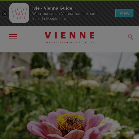
ivie - Vienna Guide
View
WienTourismus / Vienna Tourist Board
free - In Google Play
Afficher
Rech
/
masquer
la
Navigation
Contenu
navigation