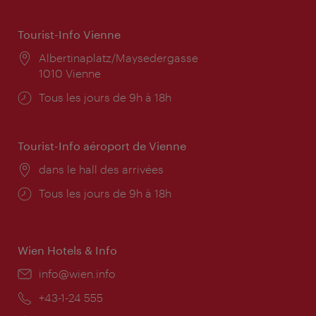
Tourist-Info Vienne
Lieu:
Albertinaplatz/Maysedergasse
1010 Vienne
Horaires
Tous les jours de 9h à 18h
d'ouverture:
Tourist-Info aéroport de Vienne
Lieu:
dans le hall des arrivées
Horaires
Tous les jours de 9h à 18h
d'ouverture:
Wien Hotels & Info
E-
info@wien.info
mail:
Téléphone:
+43-1-24 555