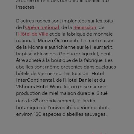
arborée offrent des conditions idéales aux
insectes.
D'autres ruches sont implantées sur les toits
de l'
Opéra national
, de la
Sécession
, de
l'
Hôtel de Ville
et de la fabrique de monnaie
nationale
Münze Österreich.
Le miel maison
de la Monnaie autrichienne sur le Heumarkt,
baptisé « Flüssiges Gold » (or liquide), peut
être acheté à la boutique de la fabrique. Les
abeilles sont même présentes dans quelques
hôtels de Vienne : sur les toits de l'
Hotel
InterContinental
, de l'
Hotel Daniel
et du
25hours Hotel Wien.
Ici, on mise sur une
production de miel maison durable. Situé
e
dans le 3
arrondissement, le
Jardin
botanique de l'université de Vienne
abrite
environ 130 espèces d'abeilles sauvages.