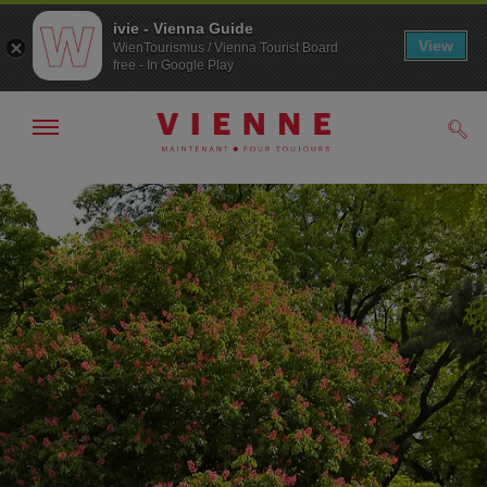
ivie - Vienna Guide
View
WienTourismus / Vienna Tourist Board
free - In Google Play
Afficher
Rech
/
masquer
la
Navigation
Contenu
navigation