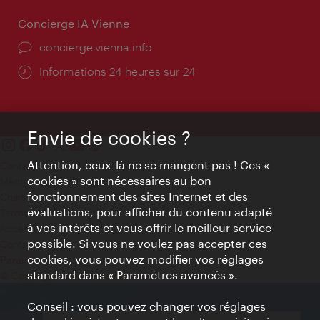
Concierge IA Vienne
Ort:
concierge.vienna.info
Öffnungszeiten:
Informations 24 heures sur 24
Envie de cookies ?
Attention, ceux-là ne se mangent pas ! Ces «
Contact
cookies » sont nécessaires au bon
Mentions obligatoires
fonctionnement des sites Internet et des
Charte sur le respect de la vie privée
évaluations, pour afficher du contenu adapté
Terms of Use
à vos intérêts et vous offrir le meilleur service
Accessibilité
possible. Si vous ne voulez pas accepter ces
Contact presse
cookies, vous pouvez modifier vos réglages
Paramètres de cookies
standard dans « Paramètres avancés ».
© Copyright WienTourismus
Conseil : vous pouvez changer vos réglages