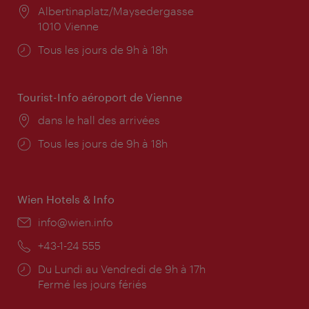
Lieu:
Albertinaplatz/Maysedergasse
1010 Vienne
Horaires
Tous les jours de 9h à 18h
d'ouverture:
Tourist-Info aéroport de Vienne
Lieu:
dans le hall des arrivées
Horaires
Tous les jours de 9h à 18h
d'ouverture:
Wien Hotels & Info
E-
info@wien.info
mail:
Téléphone:
+43-1-24 555
Horaires
Du Lundi au Vendredi de 9h à 17h
d'ouverture:
Fermé les jours fériés