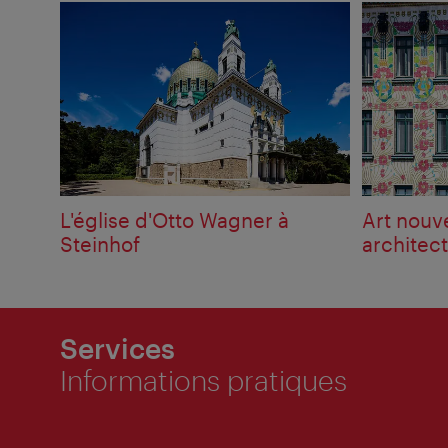
L'église d'Otto Wagner à
Art nouv
Steinhof
architec
Services
Informations pratiques