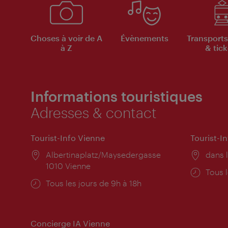
Choses à voir de A
Évènements
Transports
à Z
& tick
Informations touristiques
Adresses & contact
Tourist-Info Vienne
Tourist-I
Lieu:
Albertinaplatz/Maysedergasse
Lieu:
dans l
1010 Vienne
Horai
Tous l
Horaires
Tous les jours de 9h à 18h
d'ouve
d'ouverture:
Concierge IA Vienne