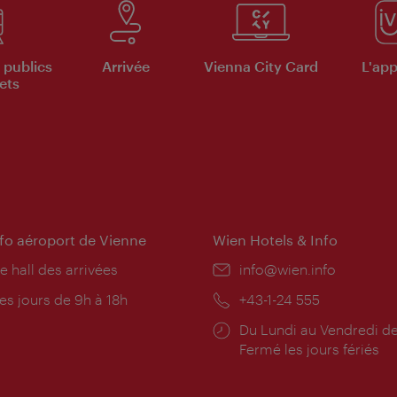
 publics
Arrivée
Vienna City Card
L'appl
ets
nfo aéroport de Vienne
Wien Hotels & Info
e hall des arrivées
E-
info@wien.info
mail:
res
es jours de 9h à 18h
Téléphone:
+43-1-24 555
rture:
Horaires
Du Lundi au Vendredi de
d'ouverture:
Fermé les jours fériés