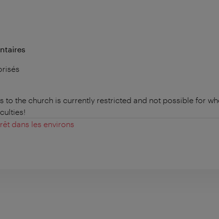
ntaires
orisés
ss to the church is currently restricted and not possible for w
culties!
érêt dans les environs