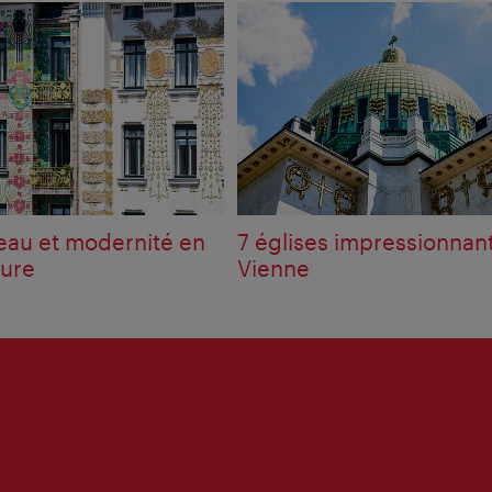
eau et modernité en
7 églises impressionnan
ture
Vienne