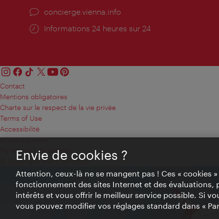
Ort:
concierge.vienna.info
Öffnungszeiten:
Informations 24 heures sur 24
Contact
Mentions obligatoires
Charte sur le respect de la vie privée
Terms of Use
Accessibilité
Contact presse
Paramètres de cookies
Envie de cookies ?
© Copyright WienTourismus
Attention, ceux-là ne se mangent pas ! Ces « cookies 
fonctionnement des sites Internet et des évaluations, 
intérêts et vous offrir le meilleur service possible. Si 
vous pouvez modifier vos réglages standard dans « Pa