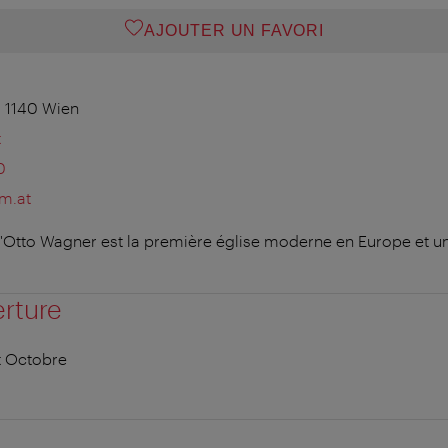
AJOUTER UN FAVORI
 1140 Wien
t
0
m.at
d'Otto Wagner est la première église moderne en Europe et un
erture
t Octobre