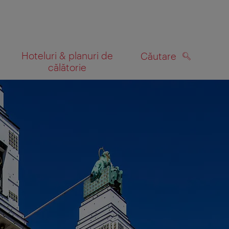
Hoteluri & planuri de
Căutare
călătorie
CĂUTARE
 hartă