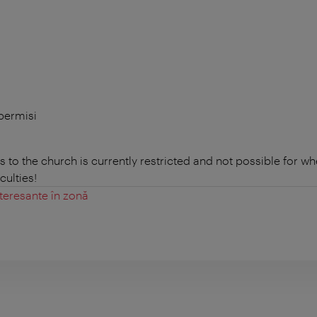
 permisi
ss to the church is currently restricted and not possible for w
culties!
teresante în zonă