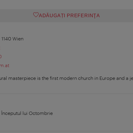
ADĂUGAȚI PREFERINŢA
 1140 Wien
t
0
m.at
ral masterpiece is the first modern church in Europe and a j
a Începutul lui Octombrie