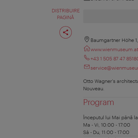
DISTRIBUIRE
PAGINĂ
Distribuiţi
pagina
Baumgartner Höhe 1,
www.wienmuseum.a
+43 1 505 87 47 8518
service@wienmuseu
Otto Wagner's architectu
Nouveau.
Program
Începutul lui Mai până l
Ma - Vi, 10:00 - 17:00
Sâ - Du, 11:00 - 17:00