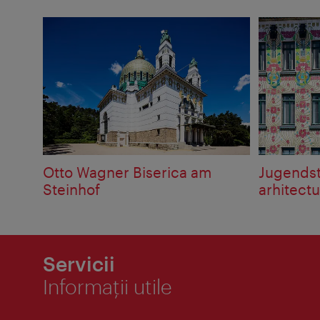
Otto Wagner Biserica am
Jugendst
Steinhof
arhitectu
Servicii
Informaţii utile