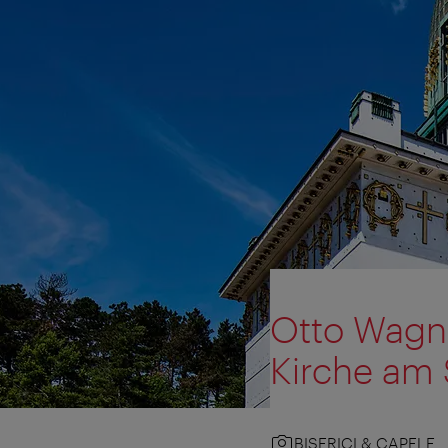
Otto Wagne
Kirche am 
BISERICI & CAPELE