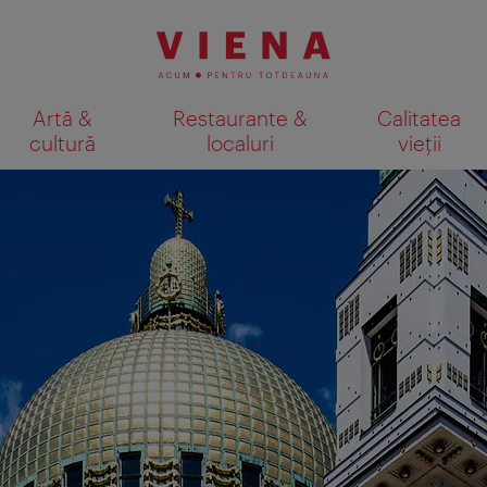
Artă &
Restaurante &
Calitatea
cultură
localuri
vieții
Afişare rezultate căutare pe