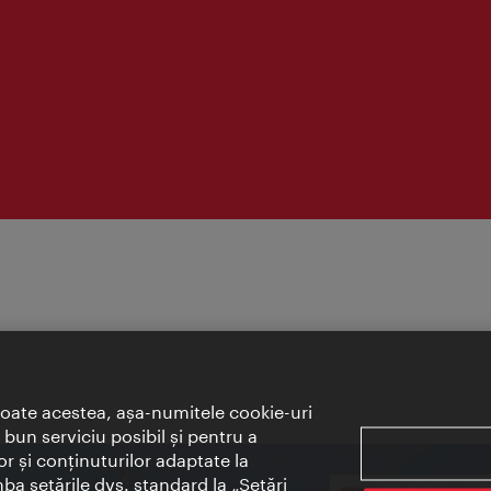
toate acestea, aşa-numitele cookie-uri
bun serviciu posibil şi pentru a
or şi conţinuturilor adaptate la
mba setările dvs. standard la „Setări