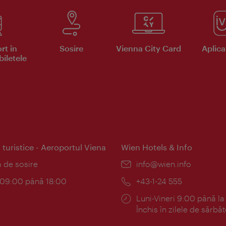
rt în
Sosire
Vienna City Card
Aplicaţ
iletele
 turistice - Aeroportul Viena
Wien Hotels & Info
:
a de sosire
E-
info@wien.info
mail:
am:
c 09:00 până 18:00
Telefon:
+43-1-24 555
Program:
Luni-Vineri 9:00 până la
Închis în zilele de sărbăt