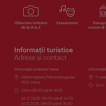
Obiective turistice
Evenimente
Transpo
de la A la Z
comun & b
Informații turistice
Adrese și contact
Informaţii turistice Viena
Informaţii
Locul:
Albertinaplatz/Maysedergasse
Locul
în sal
1010 Viena
Progr
Zilni
Program:
Zilnic 09:00 până 18:00
24.12.2025: 09:00 până 14:00
31.12.2025: 09:00 până 16:00