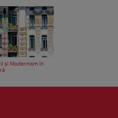
il şi Modernism în
ră