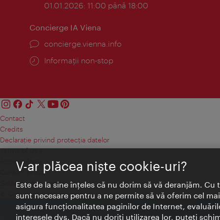
01.01.2026: 11:00 până 18:00
Concierge IA Viena
concierge.vienna.info
Informații non-stop
Contact
Credits
Declaraţie privind protecţia datelor
Terms of Use
Accesibilitate
V-ar plăcea nişte cookie-uri?
Contact presa
Setări module cookie
Este de la sine înţeles că nu dorim să vă deranjăm. Cu 
© Copyright Wien Tourismus
sunt necesare pentru a ne permite să vă oferim cel mai 
asigura funcţionalitatea paginilor de Internet, evaluăril
interesele dvs. Dacă nu doriţi utilizarea lor, puteţi schi