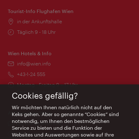
Tourist-Info Flughafen Wien
Ort:
in der Ankunftshalle
Öffnungszeiten:
Täglich 9 - 18 Uhr
Wien Hotels & Info
Email:
info@wien.info
Telefon:
+43-1-24 555
Öffnungszeiten:
Montag - Freitag 9 – 17 Uhr
Feiertags geschlossen
Cookies gefällig?
Wir möchten Ihnen natürlich nicht auf den
AI Concierge Wien
Keks gehen. Aber so genannte “Cookies” sind
notwendig, um Ihnen den bestmöglichen
Ort:
concierge.wien.info
Service zu bieten und die Funktion der
Öffnungszeiten:
Informationen rund um die Uhr
Websites und Auswertungen sowie auf Ihre