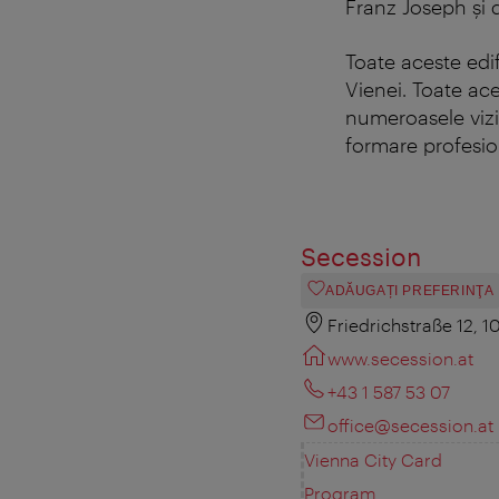
Franz Joseph şi d
Toate aceste edif
Vienei. Toate ace
numeroasele vizit
formare profesio
Secession
ADĂUGAȚI PREFERINŢA
Friedrichstraße 12, 
www.secession.at
+43 1 587 53 07
office@secession.at
Vienna City Card
Program