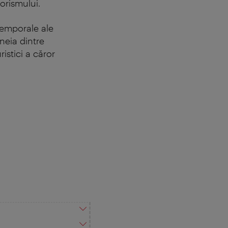
orismului.
atemporale ale
neia dintre
istici a căror