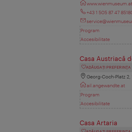
www.wienmuseum.a
+43 1 505 87 47 8518
service@wienmuseu
Program
Accesibilitate
Casa Austriacă d
ADĂUGAȚI PREFERINŢA
Georg-Coch-Platz 2,
ail.angewandte.at
Program
Accesibilitate
Casa Artaria
ADĂUGAȚI PREFERINŢA