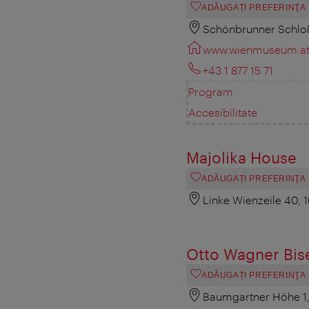
ADĂUGAȚI PREFERINŢA
Schönbrunner Schloß
www.wienmuseum.a
+43 1 877 15 71
Program
Accesibilitate
Majolika House
ADĂUGAȚI PREFERINŢA
Linke Wienzeile 40,
Otto Wagner Bise
ADĂUGAȚI PREFERINŢA
Baumgartner Höhe 1,