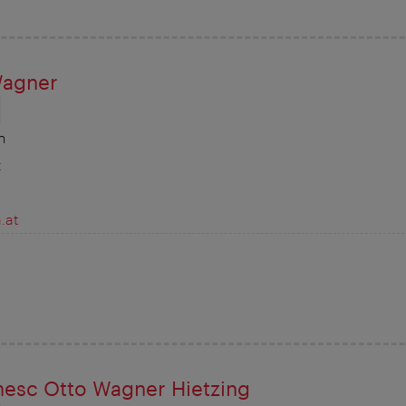
Wagner
n
t
.at
nesc Otto Wagner Hietzing