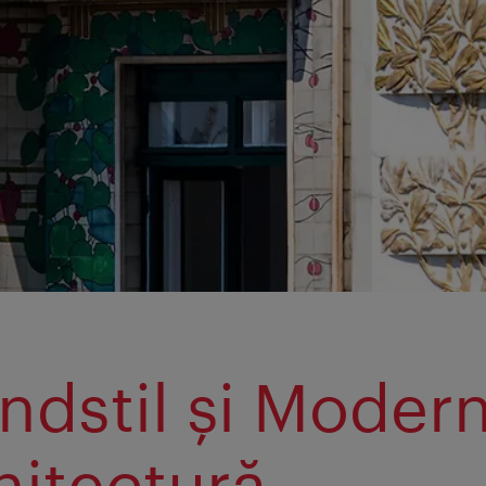
ndstil şi Moder
hitectură