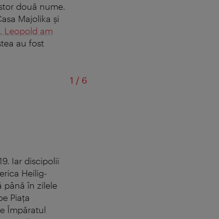
estor două nume.
Casa Majolika şi
t. Leopold am
tea au fost
din
1
/
6
S
. Iar discipolii
rica Heilig-
 până în zilele
pe Piaţa
de Împăratul