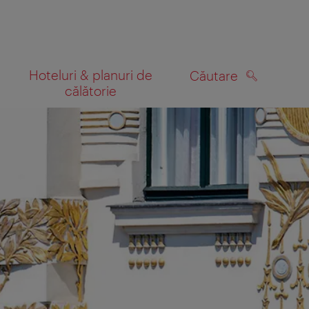
Hoteluri & planuri de
Căutare
călătorie
CĂUTARE
 hartă