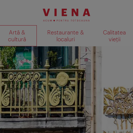
Artă &
Restaurante &
Calitatea
cultură
localuri
vieții
Afişare rezultate căutare pe