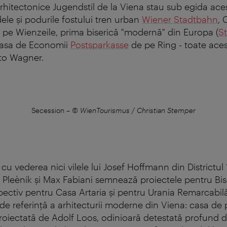
hitectonice Jugendstil de la Viena stau sub egida ac
adele şi podurile fostului tren urban
Wiener Stadtbahn
, 
pe Wienzeile, prima biserică "modernă" din Europa (
S
 Casa de Economii
Postsparkasse
de pe Ring - toate aces
to Wagner.
Secession
–
© WienTourismus / Christian Stemper
cu vederea nici vilele lui Josef Hoffmann din Districtul 19
f Pleènik şi Max Fabiani semnează proiectele pentru Bise
pectiv pentru Casa Artaria şi pentru Urania Remarcabilă
de referinţă a arhitecturii moderne din Viena: casa de 
roiectată de Adolf Loos, odinioară detestată profund 