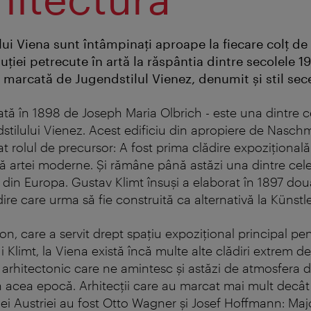
ului Viena sunt întâmpinaţi aproape la fiecare colţ de
uţiei petrecute în artă la răspântia dintre secolele 19
 marcată de Jugendstilul Vienez, denumit şi stil sece
cată în 1898 de Joseph Maria Olbrich - este una dintre 
dstilului Vienez. Acest edificiu din apropiere de Naschm
at rolul de precursor: A fost prima clădire expoziţional
ă artei moderne. Şi rămâne până astăzi una dintre cele
l din Europa. Gustav Klimt însuşi a elaborat în 1897 do
re care urma să fie construită ca alternativă la Künstl
n, care a servit drept spaţiu expoziţional principal pent
lui Klimt, la Viena există încă multe alte clădiri extrem d
arhitectonic care ne amintesc şi astăzi de atmosfera 
n acea epocă. Arhitecţii care au marcat mai mult decât to
ei Austriei au fost Otto Wagner şi Josef Hoffmann: Maj