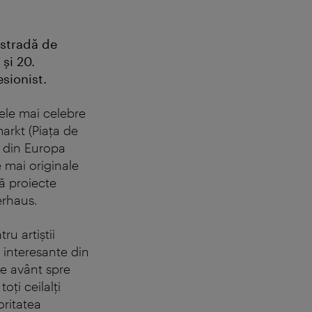
 stradă de
 şi 20.
sionist.
cele mai celebre
arkt (Piaţa de
ă din Europa
 mai originale
uă proiecte
erhaus.
ru artiştii
e interesante din
de avânt spre
ţi ceilalţi
oritatea