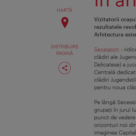
HARTĂ
Vizitatorii oraş
rezultatele revol
Arhitectura este
DISTRIBUIRE
Secession
- ridi
PAGINĂ
clădiri ale Jugen
Distribuiţi
Delicatese) a juc
pagina
Centrală dedicat
clădiri Jugendsti
pentru noua clădi
Pe lângă Secessio
grupaţi în jurul 
punct de vedere 
orizonturi noi di
imaginea Capital