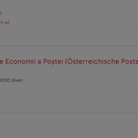
t
0
m.at
e Economii a Poştei (Österreichische Post
 1010 Wien