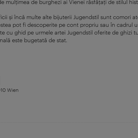
e mulţimea de burghezi ai Vienei răsfăţaţi de stilul hist
icii şi încă multe alte bijuterii Jugendstil sunt comori 
stea pot fi descoperite pe cont propriu sau în cadrul u
e cu ghid pe urmele artei Jugendstil oferite de ghizi tur
nală este bugetată de stat.
1010 Wien