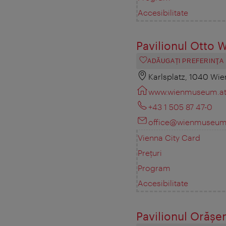
Accesibilitate
Pavilionul Otto 
ADĂUGAȚI PREFERINŢA
Karlsplatz, 1040 Wie
www.wienmuseum.a
+43 1 505 87 47-0
office@wienmuseum
Vienna City Card
Prețuri
Program
Accesibilitate
Pavilionul Orăşe