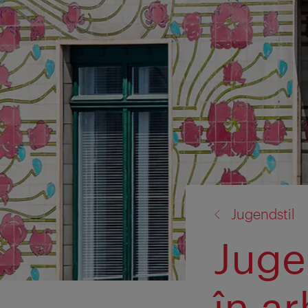
înapoi
Jugendstil
la:
Juge
în ar