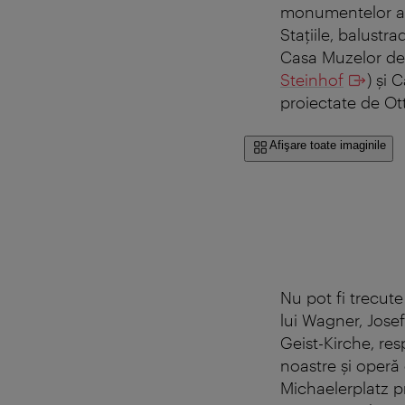
monumentelor ar
Staţiile, balustr
Casa Muzelor de 
Steinhof
) şi
proiectate de Ot
Afişare toate imaginile
Nu pot fi trecute 
lui Wagner, Jose
Geist-Kirche, res
noastre şi operă 
Michaelerplatz p