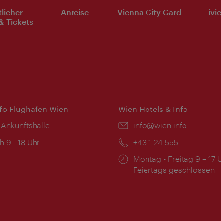
tlicher
Anreise
Vienna City Card
ivi
& Tickets
nfo Flughafen Wien
Wien Hotels & Info
 Ankunftshalle
Email:
info@wien.info
ngszeiten:
h 9 - 18 Uhr
Telefon:
+43-1-24 555
Öffnungszeiten:
Montag - Freitag 9 – 17 
Feiertags geschlossen