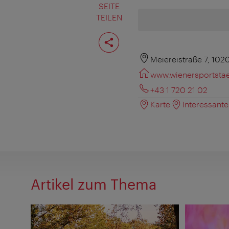
SEITE
TEILEN
Seite
teilen
Meiereistraße 7, 102
www.wienersportstae
+43 1 720 21 02
Karte
Interessant
Artikel zum Thema