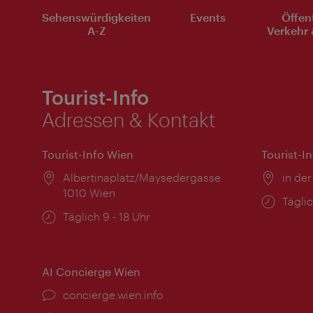
Sehenswürdigkeiten
Events
Öffen
A-Z
Verkehr 
Tourist-Info
Adressen & Kontakt
Tourist-Info Wien
Tourist-I
Ort:
Albertinaplatz/Maysedergasse
Ort:
in der
1010 Wien
Öffnu
Täglic
Öffnungszeiten:
Täglich 9 - 18 Uhr
AI Concierge Wien
Ort:
concierge.wien.info