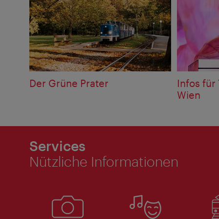
Der Grüne Prater
Infos für
Wien
Services
Nützliche Informationen