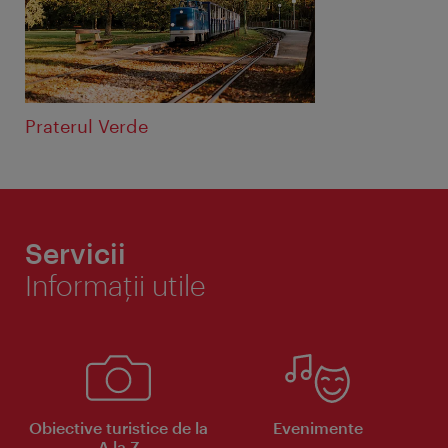
Praterul Verde
Servicii
Informaţii utile
Obiective turistice de la
Evenimente
A la Z