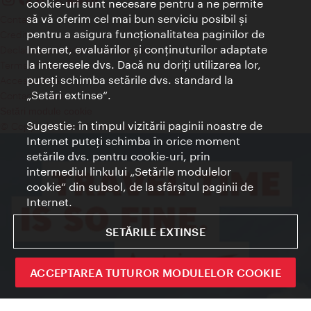
cookie-uri sunt necesare pentru a ne permite
să vă oferim cel mai bun serviciu posibil şi
Contact
pentru a asigura funcţionalitatea paginilor de
Credits
Internet, evaluărilor şi conţinuturilor adaptate
Declaraţie privind protecţia datelor
la interesele dvs. Dacă nu doriţi utilizarea lor,
Terms of Use
puteţi schimba setările dvs. standard la
Accesibilitate
„Setări extinse“.
Contact presa
Setări module cookie
Sugestie: în timpul vizitării paginii noastre de
© Copyright Wien Tourismus
Internet puteţi schimba în orice moment
setările dvs. pentru cookie-uri, prin
intermediul linkului „Setările modulelor
cookie“ din subsol, de la sfârşitul paginii de
Internet.
SETĂRILE EXTINSE
ACCEPTAREA TUTUROR MODULELOR COOKIE