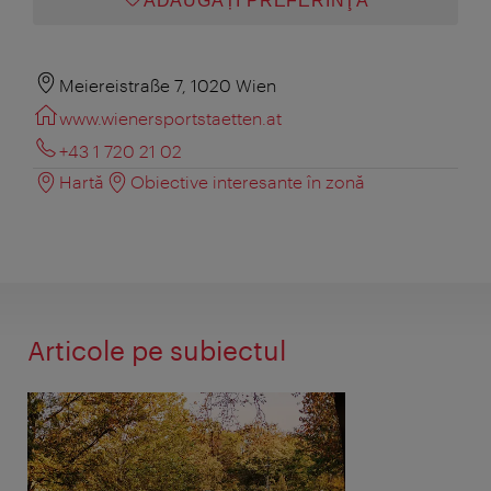
ADĂUGAȚI PREFERINŢA
Meiereistraße 7, 1020 Wien
www.wienersportstaetten.at
+43 1 720 21 02
Hartă
Obiective interesante în zonă
Articole pe subiectul