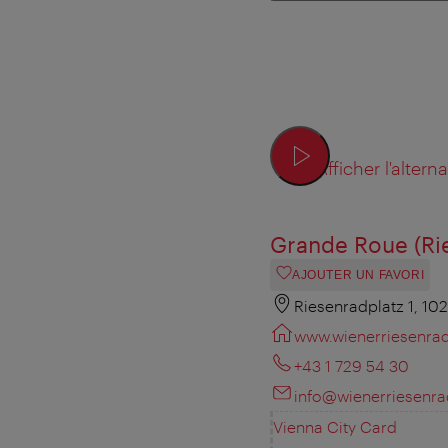
Afficher l'altern
Grande Roue (Ri
AJOUTER UN FAVORI
Riesenradplatz 1, 10
www.wienerriesenra
+43 1 729 54 30
info@wienerriesenr
Vienna City Card