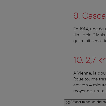
9. Casca
En 1914, une
écu
film. Hein ? Mai
qui a fait sensati
10. 2,7 
À Vienne, la
dou
Roue tourne trè
environ 4 minute
moyenne, un
to
Afficher toutes les photos