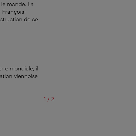
s le monde. La
r François-
nstruction de ce
rre mondiale, il
lation viennoise
sur
1
/
2
Décor de film célèbre :