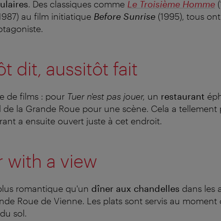
ulaires
. Des classiques comme
Le Troisième Homme
(
1987) au film initiatique
Before Sunrise
(1995), tous ont
tagoniste.
ôt dit, aussitôt fait
e de films : pour
Tuer n'est pas jouer,
un
restaurant
éph
d de la Grande Roue pour une scène. Cela a tellement 
rant a ensuite ouvert juste à cet endroit.
r with a view
e plus romantique qu'un
dîner aux chandelles
dans les a
ande Roue de Vienne. Les plats sont servis au moment 
du sol.