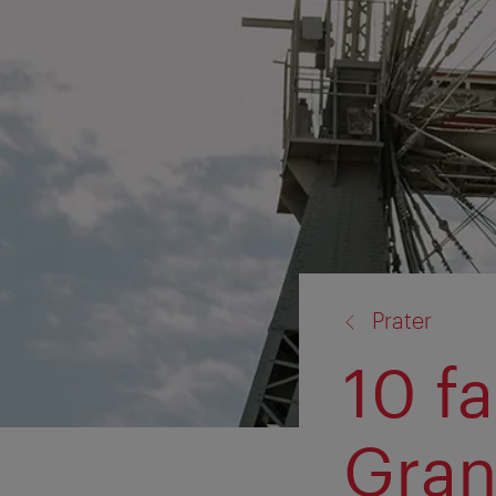
retour
Prater
à:
10 f
Gran