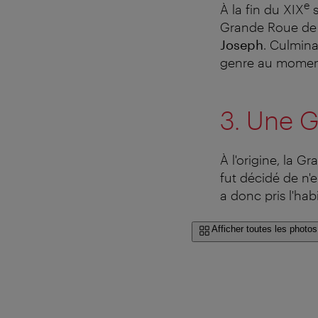
e
À la fin du XIX
s
Grande Roue de 
Joseph
. Culmina
genre au moment 
3. Une 
À l'origine, la 
fut décidé de n'
a donc pris l'ha
Afficher toutes les photos