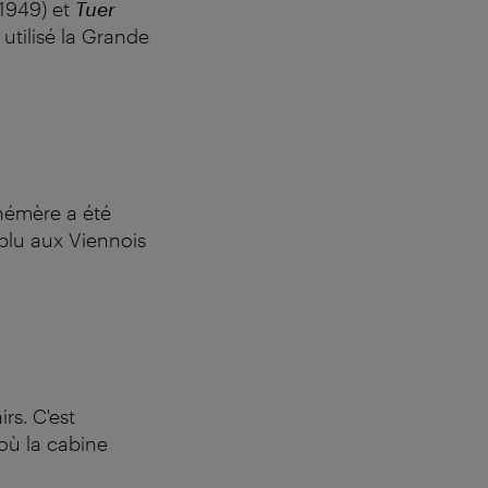
1949) et
Tuer
 utilisé la Grande
émère a été
plu aux Viennois
irs. C'est
où la cabine