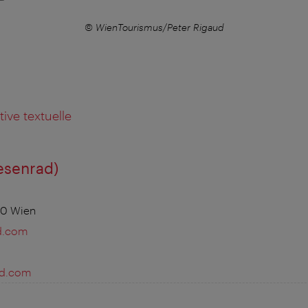
© WienTourismus/Peter Rigaud
ative textuelle
esenrad)
20 Wien
d.com
ad.com