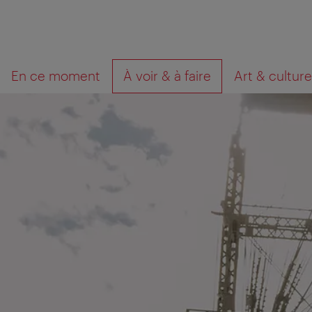
Navigation
Contenu
Que
En ce moment
À voir & à faire
Art & culture
cherchez-
vous?