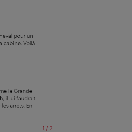
cheval pour un
ne cabine
. Voilà
me la Grande
/h
, il lui faudrait
les arrêts. En
sur
1
/
2