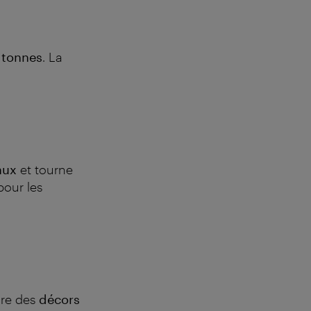
 tonnes
. La
aux
et tourne
pour les
ore des
décors