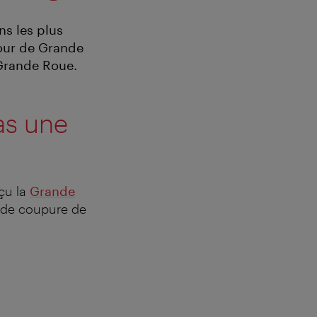
ns les plus
tour de Grande
 Grande Roue.
pas une
nçu la
Grande
 de coupure de