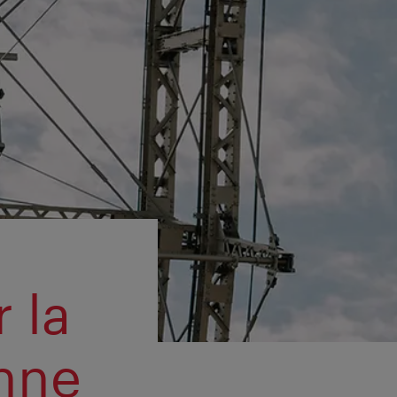
 la
nne