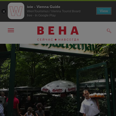
ivie - Vienna Guide
View
WienTourismus / Vienna Tourist Board
free - In Google Play
Показать/
Поис
скрыть
панель
навигации
К
К
навигации
содержанию