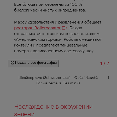
Все блюда приготовлены из 100 %
биологически чистых ингредиентов.
Массу удовольствия и развлечения обещает
ресторан
Rollercoaster
. Блюда
отправляются к столикам по впечатляющим
«Американским горкам». Роботы смешивают
коктейли и предлагают танцевальные
номера к великолепному световому шоу.
из
Показать все фотографии
1
/
7
Швайцерхаус (Schweizerhaus)
–
© Karl Kolarik's
Kolar
Schweizerhaus Ges.m.b.H.
Наслаждение в окружении
зелени