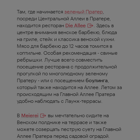
Там, где начинается
зеленый Пратер
,
посреди Центральной Аллеи в Пратере,
находится ресторан
Die Allee
. Здесь в
центре внимания венское барбекю, блюда
на гриле, стейк и классика венской кухни.
Мясо для барбекю до 12 часов томится в
коптильне. Особая рекомендация - свиные
ребрышки. Лучше всего совместить
посещение ресторана с продолжительной
прогулкой по многолюдному зеленому
Пратеру - или с посещением
боулинга
,
который также находится на Аллее. Летом за
происходящим на Главной Аллее Пратера
удобно наблюдать с Лаунж-террасы.
В
Meierei
вы мечтательно сидите на
Венском полднике на террасе и также
можете созерцать пеструю суету на Главной
Аллее Пратера перед садовой оградой.