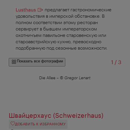
Lusthaus
предлагает гастрономические
удовольствия в имперской обстановке. В
полном соответствии этому ресторан
сервирует в бывшем императорском
охотничъем павильоне старовенскую или
староавстрийскую кухню, превосходно
подобранную под сезонные возможности.
из
Показать все фотографии
1
/
3
Die Allee
–
© Gregor Lenart
Швайцерхаус (Schweizerhaus)
ДОБАВИТЬ К ИЗБРАННОМУ