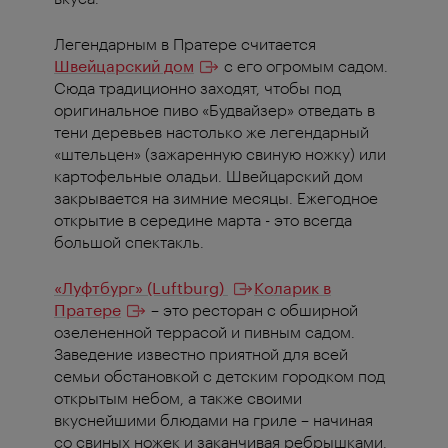
Легендарным в Пратере считается
Швейцарский дом
с его огромым садом.
Сюда традиционно заходят, чтобы под
оригинальное пиво «Будвайзер» отведать в
тени деревьев настолько же легендарный
«штельцен» (зажаренную свиную ножку) или
картофельные оладьи. Швейцарский дом
закрывается на зимние месяцы. Ежегодное
открытие в середине марта - это всегда
большой спектакль.
«Луфтбург» (Luftburg)
Коларик в
Пратере
– это ресторан с обширной
озелененной террасой и пивным садом.
Заведение известно приятной для всей
семьи обстановкой с детским городком под
открытым небом, а также своими
вкуснейшими блюдами на гриле – начиная
со свиных ножек и заканчивая ребрышками.