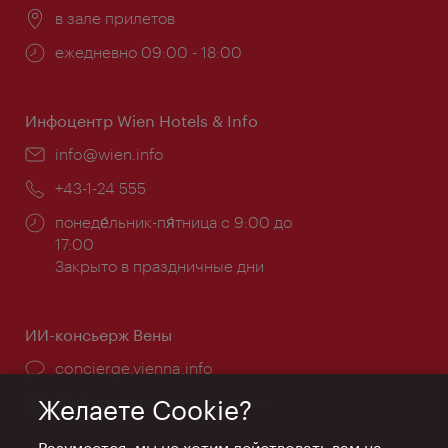
Расположение:
в зале прилетов
Часы
ежедневно 09:00 - 18:00
работы:
Инфоцентр Wien Hotels & Info
Эл.
info@wien.info
почта:
Телефон:
+43-1-24 555
Часы
понеде́льник-пя́тница с 9:00 до
работы:
17:00
Закрыто в праздничные дни
ИИ-консьерж Вены
concierge.vienna.info
Информация круглосуточно
Желаете Cookie?
Разумеется, мы не хотим действовать вам на