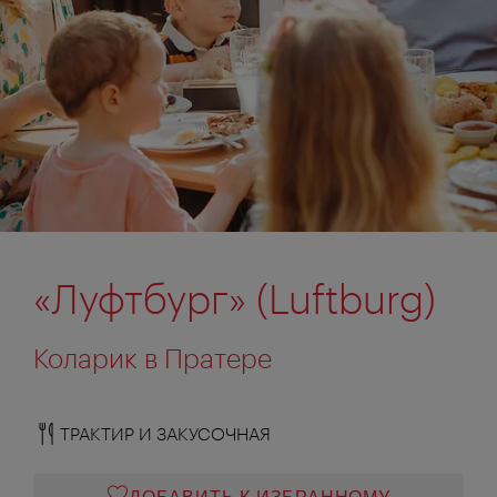
«Луфтбург» (Luftburg)
Коларик в Пратере
ТРАКТИР И ЗАКУСОЧНАЯ