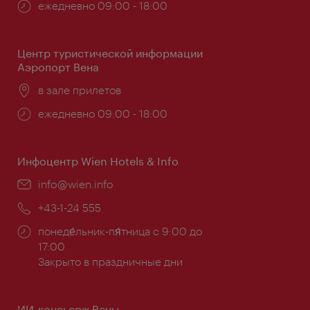
Часы
ежедневно 09:00 - 18:00
работы:
Центр туристической информации
Аэропорт Вена
Расположение:
в зале прилетов
Часы
ежедневно 09:00 - 18:00
работы:
Инфоцентр Wien Hotels & Info
Эл.
info@wien.info
почта:
Телефон:
+43-1-24 555
Часы
понеде́льник-пя́тница с 9:00 до
работы:
17:00
Закрыто в праздничные дни
ИИ-консьерж Вены