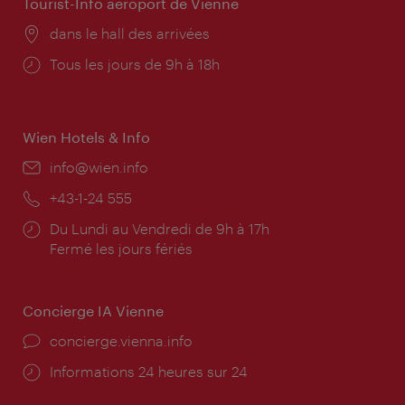
Tourist-Info aéroport de Vienne
Lieu:
dans le hall des arrivées
Horaires
Tous les jours de 9h à 18h
d'ouverture:
Wien Hotels & Info
E-
info@wien.info
mail:
Téléphone:
+43-1-24 555
Horaires
Du Lundi au Vendredi de 9h à 17h
d'ouverture:
Fermé les jours fériés
Concierge IA Vienne
Ort:
concierge.vienna.info
Öffnungszeiten:
Informations 24 heures sur 24