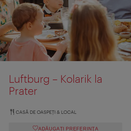
Luftburg – Kolarik la
Prater
CASĂ DE OASPEŢI & LOCAL
ADĂUGAȚI PREFERINŢA