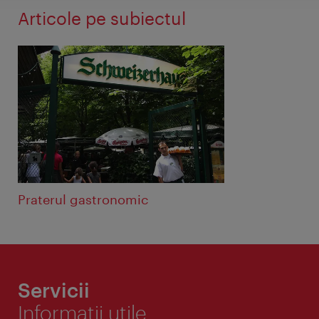
Articole pe subiectul
Praterul gastronomic
Servicii
Informaţii utile