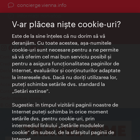
concierge.vienna.info
Informații non-stop
V-ar plăcea nişte cookie-uri?
Este de la sine înţeles că nu dorim să vă
deranjăm. Cu toate acestea, aşa-numitele
cookie-uri sunt necesare pentru a ne permite
să vă oferim cel mai bun serviciu posibil şi
Contact
pentru a asigura funcţionalitatea paginilor de
Credits
Internet, evaluărilor şi conţinuturilor adaptate
Declaraţie privind protecţia datelor
la interesele dvs. Dacă nu doriţi utilizarea lor,
Terms of Use
puteţi schimba setările dvs. standard la
Accesibilitate
„Setări extinse“.
Contact presa
Setări module cookie
Sugestie: în timpul vizitării paginii noastre de
© Copyright Wien Tourismus
Internet puteţi schimba în orice moment
setările dvs. pentru cookie-uri, prin
intermediul linkului „Setările modulelor
cookie“ din subsol, de la sfârşitul paginii de
Internet.