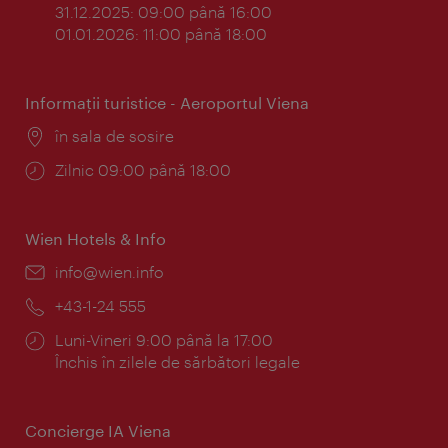
31.12.2025: 09:00 până 16:00
01.01.2026: 11:00 până 18:00
Informaţii turistice - Aeroportul Viena
Locul:
în sala de sosire
Program:
Zilnic 09:00 până 18:00
Wien Hotels & Info
E-
info@wien.info
mail:
Telefon:
+43-1-24 555
Program:
Luni-Vineri 9:00 până la 17:00
Închis în zilele de sărbători legale
Concierge IA Viena