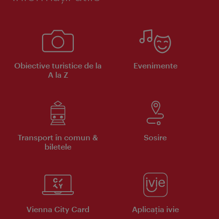
Obiective turistice de la
Evenimente
A la Z
Transport în comun &
Sosire
biletele
Vienna City Card
Aplicaţia ivie