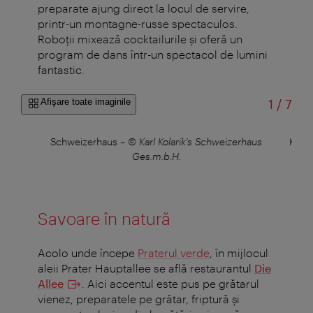
preparate ajung direct la locul de servire,
printr-un montagne-russe spectaculos.
Roboţii mixează cocktailurile şi oferă un
program de dans într-un spectacol de lumini
fantastic.
din
Afişare toate imaginile
1
/
7
©
Schweizerhaus
–
© Karl Kolarik's Schweizerhaus
Kolar
Ges.m.b.H.
Savoare în natură
Acolo unde începe
Praterul verde
, în mijlocul
aleii Prater Hauptallee se află restaurantul
Die
Allee
. Aici accentul este pus pe grătarul
vienez, preparatele pe grătar, friptură și