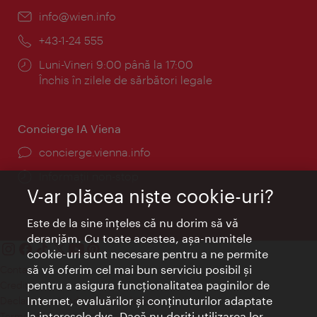
E-
info@wien.info
mail:
Telefon:
+43-1-24 555
Program:
Luni-Vineri 9:00 până la 17:00
Închis în zilele de sărbători legale
Concierge IA Viena
concierge.vienna.info
Informații non-stop
V-ar plăcea nişte cookie-uri?
Este de la sine înţeles că nu dorim să vă
deranjăm. Cu toate acestea, aşa-numitele
cookie-uri sunt necesare pentru a ne permite
să vă oferim cel mai bun serviciu posibil şi
Contact
pentru a asigura funcţionalitatea paginilor de
Credits
Internet, evaluărilor şi conţinuturilor adaptate
Declaraţie privind protecţia datelor
la interesele dvs. Dacă nu doriţi utilizarea lor,
Terms of Use