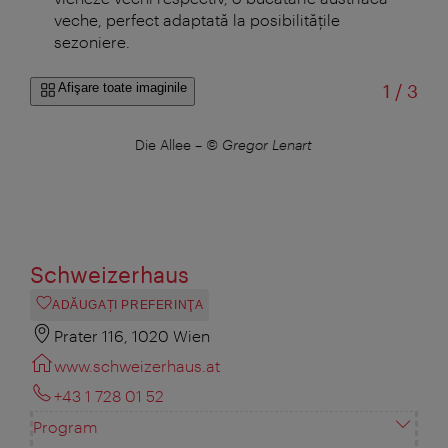
veche, perfect adaptată la posibilităţile
sezoniere.
din
Afişare toate imaginile
1
/
3
Die Allee
–
© Gregor Lenart
Schweizerhaus
ADĂUGAȚI PREFERINŢA
Prater 116, 1020 Wien
www.schweizerhaus.at
+43 1 728 01 52
Program