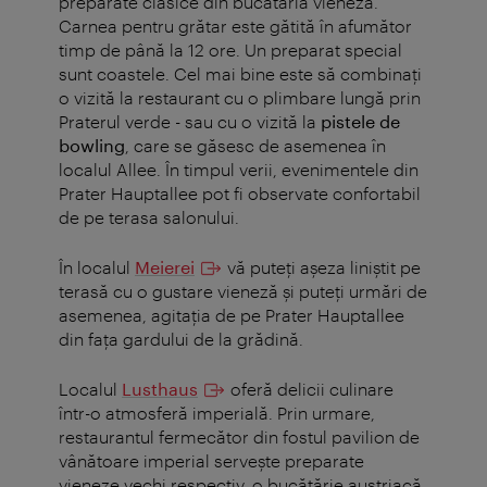
preparate clasice din bucătăria vieneză.
Carnea pentru grătar este gătită în afumător
timp de până la 12 ore. Un preparat special
sunt coastele. Cel mai bine este să combinați
o vizită la restaurant cu o plimbare lungă prin
Praterul verde - sau cu o vizită la
pistele de
bowling
, care se găsesc de asemenea în
localul Allee. În timpul verii, evenimentele din
Prater Hauptallee pot fi observate confortabil
de pe terasa salonului.
În localul
Meierei
vă puteți așeza liniștit pe
terasă cu o gustare vieneză și puteți urmări de
asemenea, agitația de pe Prater Hauptallee
din fața gardului de la grădină.
Localul
Lusthaus
oferă delicii culinare
într-o atmosferă imperială. Prin urmare,
restaurantul fermecător din fostul pavilion de
vânătoare imperial servește preparate
vieneze vechi respectiv, o bucătărie austriacă