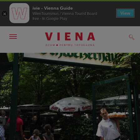
ivie - Vienna Guide
View
WienTourismus / Vienna Tourist Board
free - In Google Play
Arată/ascunde
Căut
navigarea
Către
Către
navigare
texte