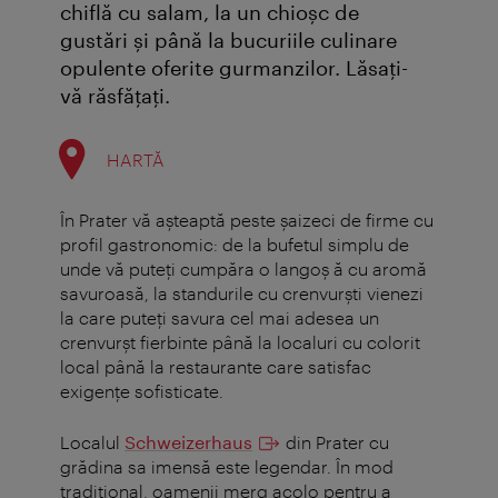
chiflă cu salam, la un chioşc de
gustări şi până la bucuriile culinare
opulente oferite gurmanzilor. Lăsaţi-
vă răsfăţaţi.
HARTĂ
În Prater vă aşteaptă peste şaizeci de firme cu
profil gastronomic: de la bufetul simplu de
unde vă puteţi cumpăra o langoş ă cu aromă
savuroasă, la standurile cu crenvurşti vienezi
la care puteţi savura cel mai adesea un
crenvurşt fierbinte până la localuri cu colorit
local până la restaurante care satisfac
exigenţe sofisticate.
Localul
Schweizerhaus
din Prater cu
grădina sa imensă este legendar. În mod
tradițional, oamenii merg acolo pentru a