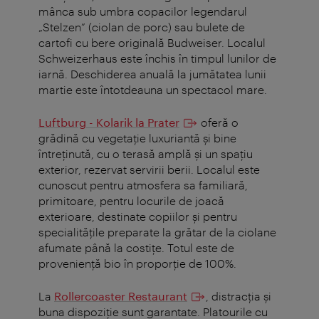
mânca sub umbra copacilor legendarul
„Stelzen” (ciolan de porc) sau bulete de
cartofi cu bere originală Budweiser. Localul
Schweizerhaus este închis în timpul lunilor de
iarnă. Deschiderea anuală la jumătatea lunii
martie este întotdeauna un spectacol mare.
Luftburg - Kolarik la Prater
oferă o
grădină cu vegetaţie luxuriantă şi bine
întreţinută, cu o terasă amplă şi un spaţiu
exterior, rezervat servirii berii. Localul este
cunoscut pentru atmosfera sa familiară,
primitoare, pentru locurile de joacă
exterioare, destinate copiilor şi pentru
specialităţile preparate la grătar de la ciolane
afumate până la costiţe. Totul este de
provenienţă bio în proporţie de 100%.
La
Rollercoaster Restaurant
, distracţia şi
buna dispoziţie sunt garantate. Platourile cu