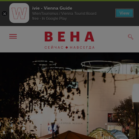
ivie - Vienna Guide
View
WienTourismus / Vienna Tourist Board
free - In Google Play
Показать/
Поис
скрыть
панель
навигации
К
К
навигации
содержанию