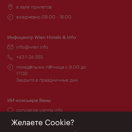
Расположение:
в зале прилетов
Часы
ежедневно 09:00 - 18:00
работы:
Инфоцентр Wien Hotels & Info
Эл.
info@wien.info
почта:
Телефон:
+43-1-24 555
Часы
понеде́льник-пя́тница с 9:00 до
работы:
17:00
Закрыто в праздничные дни
ИИ-консьерж Вены
concierge.vienna.info
Информация круглосуточно
Желаете Cookie?