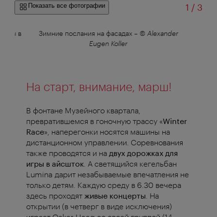
из
Показать все фотографии
1
/
3
 игры в
Зимние послания на фасадах
–
© Alexander
Eugen Koller
На старт, внимание, марш!
В фонтане Музейного квартала,
превратившемся в гоночную трассу «
Winter
Race
», наперегонки носятся машины на
дистанционном управлении. Соревнования
также проводятся и на
двух дорожках для
игры в айсшток
. А светящийся кегельбан
Lumina дарит незабываемые впечатления не
только детям.
Каждую среду в 6.30 вечера
здесь проходят
живые концерты
. На
открытии (в четверг в виде исключения)
играет Oskar Haag со своей группой (14