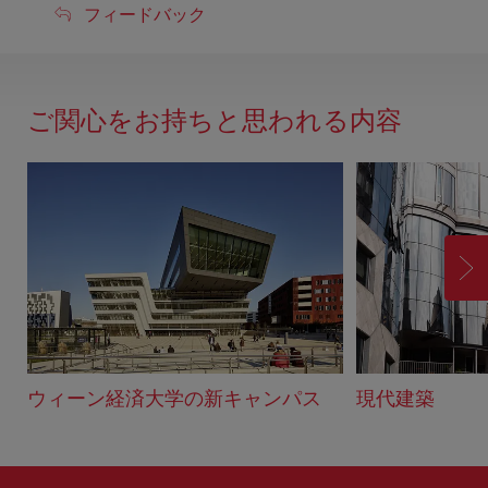
フ
フィードバック
ィ
ー
ド
ご関心をお持ちと思われる内容
バ
ッ
ク
進
む
ウィーン経済大学の新キャンパス
現代建築