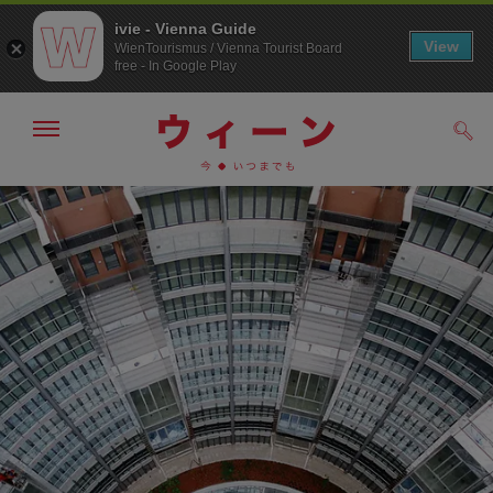
ivie - Vienna Guide
View
WienTourismus / Vienna Tourist Board
free - In Google Play
メ
検
ニ
索
ュ
メ
こ
す
ー
る
ニ
の
の
ュ
ペ
表
ー
ー
示・
非
へ
ジ
表
の
示
ト
ッ
プ
へ