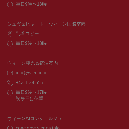
所：
営
毎日9時〜18時
業
時
間：
シュヴェヒャート・ウィーン国際空港
場
到着ロビー
所：
営
毎日9時〜18時
業
時
間：
ウィーン観光＆宿泊案内
E
info@wien.info
メ
電
+43-1-24 555
ー
話
ル：
営
毎日9時〜17時
番
業
祝祭日は休業
号：
時
間：
ウィーンAIコンシェルジュ
concierge.vienna.info