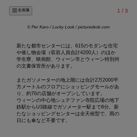
/
全画像
1
/
3
© Per Karo / Lucky Look / picturedesk.com
© P
新たな都市センターには、615のモダンな住宅
や催し物会場（収容人員合計4200人）のほか
学生寮、映画館、ウィーン市とウィーン特別州
の文書保管所があります。
またガソメーターの地上階には合計2万2000平
方メートルのフロアにショッピングモールがあ
り、約70の店舗がオープンしています。
ウィーンの中心地シュテファン寺院広場の地下
鉄駅からU3路線でガソメーター駅まで8分。新
たなショッピングセンターは全天候型で、雨の
日にも傘など不要です。