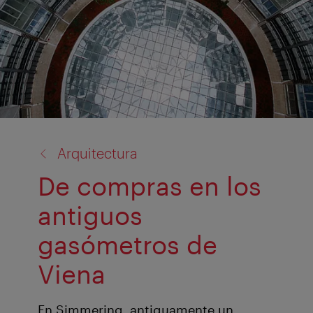
volver
Arquitectura
a:
De compras en los
antiguos
gasómetros de
Viena
En Simmering, antiguamente un