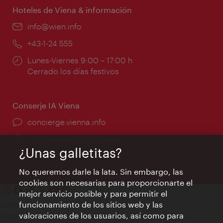
Hoteles de Viena & información
e-
info@wien.info
mail:
Teléfono:
+43-1-24 555
Horarios
Lunes-Viernes 9:00 – 17:00 h
de
Cerrado los días festivos
apertura:
Conserje IA Viena
concierge.vienna.info
Información las 24 horas
¿Unas galletitas?
No queremos darle la lata. Sin embargo, las
cookies son necesarias para proporcionarte el
mejor servicio posible y para permitir el
funcionamiento de los sitios web y las
Contacto
valoraciones de los usuarios, así como para
Aviso legal