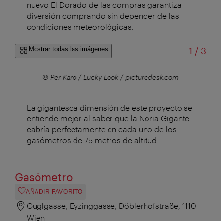
nuevo El Dorado de las compras garantiza
diversión comprando sin depender de las
condiciones meteorológicas.
de
Mostrar todas las imágenes
1
/
3
© Per Karo / Lucky Look / picturedesk.com
© P
La gigantesca dimensión de este proyecto se
entiende mejor al saber que la Noria Gigante
cabría perfectamente en cada uno de los
gasómetros de 75 metros de altitud.
Gasómetro
AÑADIR FAVORITO
Guglgasse, Eyzinggasse, Döblerhofstraße, 1110
Wien