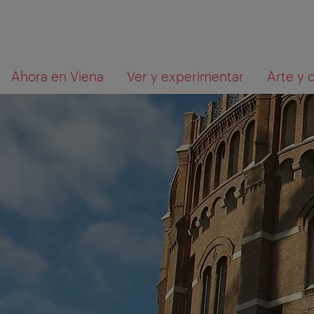
A
Al
Qué
Ahora en Viena
Ver y experimentar
Arte y 
la
contenido
está
navegación
buscando?