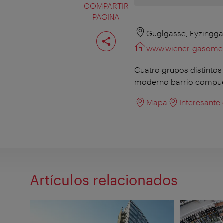
COMPARTIR
PÁGINA
Compartir
Guglgasse, Eyzinggas
página
www.wiener-gasomet
Cuatro grupos distintos
moderno barrio compues
Mapa
Interesante
Artículos relacionados