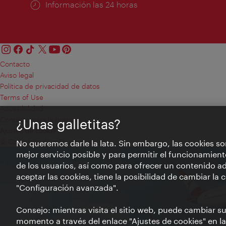
Información las 24 horas
Contacto
Aviso legal
Política de privacidad de datos
Terms of Use
Accesibilidad
Contacto para la prensa
¿Unas galletitas?
Ajustes de cookie
© Copyright WienTourismus
No queremos darle la lata. Sin embargo, las cookies so
mejor servicio posible y para permitir el funcionamient
de los usuarios, así como para ofrecer un contenido ad
aceptar las cookies, tiene la posibilidad de cambiar la
"Configuración avanzada".
Consejo: mientras visita el sitio web, puede cambiar s
momento a través del enlace "Ajustes de cookies" en la p