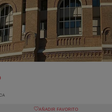
o
ICA
AÑADIR FAVORITO