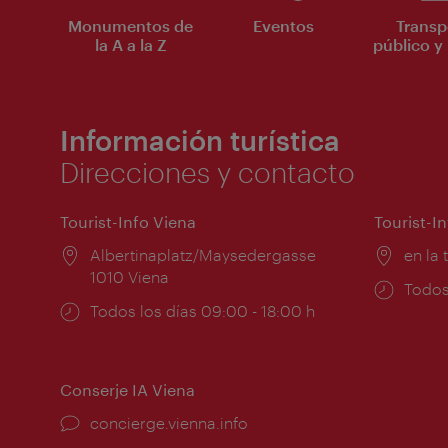
Monumentos de
Eventos
Transp
la A a la Z
público y 
Información turística
Direcciones y contacto
Tourist-Info Viena
Tourist-I
Lugar:
Albertinaplatz/Maysedergasse
Lugar
en la 
1010 Viena
Horar
Todos
Horarios
Todos los días 09:00 - 18:00 h
de
de
apert
apertura:
Conserje IA Viena
concierge.vienna.info