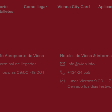
orte
Cómo llegar
Vienna City Card
Aplicac
billetes
nfo Aeropuerto de Viena
Hoteles de Viena & informa
:
terminal de llegadas
e-
info@wien.info
mail:
ios
 los días 09:00 - 18:00 h
Teléfono:
+43-1-24 555
Horarios
Lunes-Viernes 9:00 – 17
ura:
de
Cerrado los días festivo
apertura: