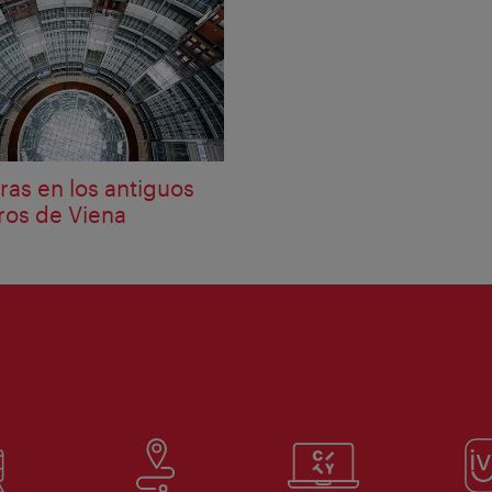
as en los antiguos
os de Viena