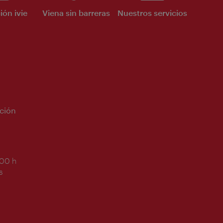
ión ivie
Viena sin barreras
Nuestros servicios
ción
:00 h
s