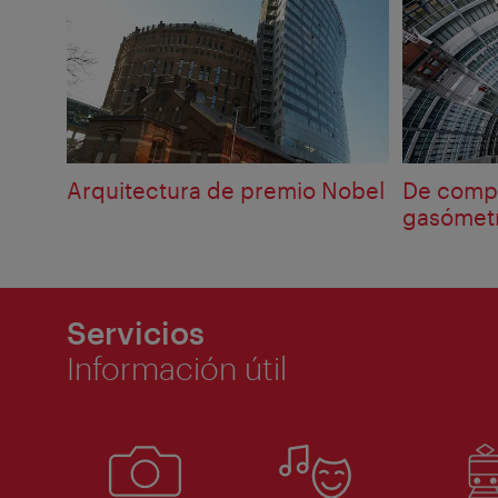
Arquitectura de premio Nobel
De compr
gasómetr
Servicios
Información útil