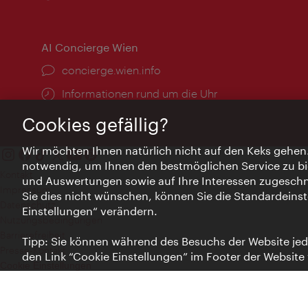
AI Concierge Wien
Ort:
concierge.wien.info
Öffnungszeiten:
Informationen rund um die Uhr
Cookies gefällig?
Wir möchten Ihnen natürlich nicht auf den Keks gehen
notwendig, um Ihnen den bestmöglichen Service zu bi
Kontakt
und Auswertungen sowie auf Ihre Interessen zugeschni
Impressum
Sie dies nicht wünschen, können Sie die Standardeinst
Datenschutz
Einstellungen“ verändern.
Nutzungsbedingungen
Barrierefreiheit
Tipp: Sie können während des Besuchs der Website jede
Presse-Kontakt
den Link “Cookie Einstellungen” im Footer der Website
Cookie Einstellungen
© Copyright WienTourismus