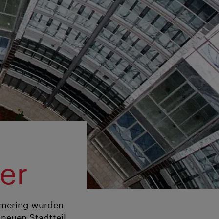
er
mmering wurden
neuen Stadtteil