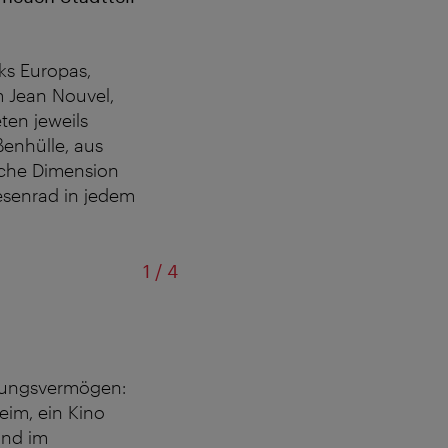
ks Europas,
m Jean Nouvel,
en jeweils
ßenhülle, aus
sche Dimension
esenrad in jedem
von
1
/
4
sungsvermögen:
eim, ein Kino
and im