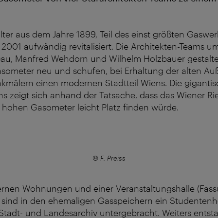
lter aus dem Jahre 1899, Teil des einst größten Gaswer
2001 aufwändig revitalisiert. Die Architekten-Teams u
au, Manfred Wehdorn und Wilhelm Holzbauer gestaltet
asometer neu und schufen, bei Erhaltung der alten Au
nkmälern einen modernen Stadtteil Wiens. Die giganti
s zeigt sich anhand der Tatsache, dass das Wiener Ri
r hohen Gasometer leicht Platz finden würde.
© F. Preiss
rnen Wohnungen und einer Veranstaltungshalle (Fas
 sind in den ehemaligen Gasspeichern ein Studentenh
Stadt- und Landesarchiv untergebracht. Weiters entst