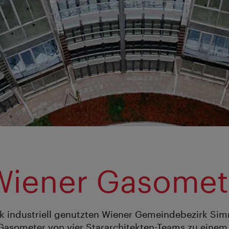
Wiener Gasomet
rk industriell genutzten Wiener Gemeindebezirk Si
Gasometer von vier Stararchitekten-Teams zu einem 