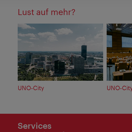
Lust auf mehr?
UNO-City
UNO-Cit
Services