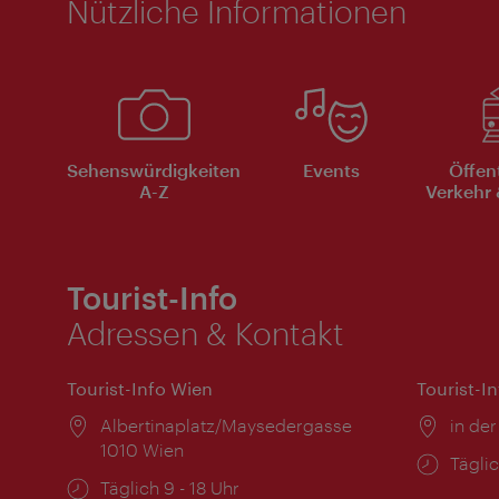
Nützliche Informationen
Sehenswürdigkeiten
Events
Öffen
A-Z
Verkehr 
Tourist-Info
Adressen & Kontakt
Tourist-Info Wien
Tourist-I
Ort:
Albertinaplatz/Maysedergasse
Ort:
in der
1010 Wien
Öffnu
Täglic
Öffnungszeiten:
Täglich 9 - 18 Uhr