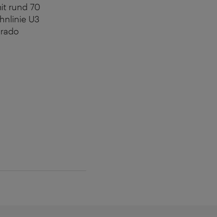
it rund 70
hnlinie U3
orado