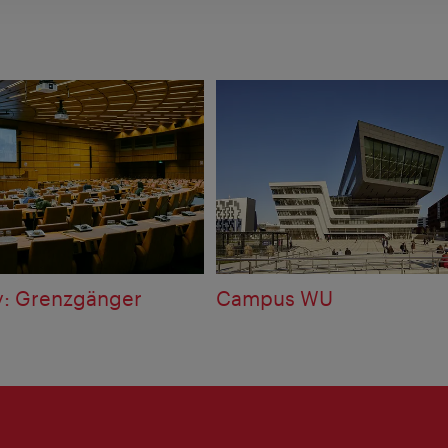
y: Grenzgänger
Campus WU