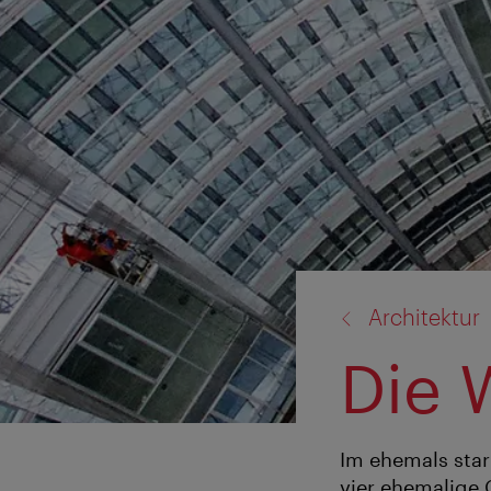
Zurück
Architektur
zu:
Die 
Im ehemals sta
vier ehemalige 