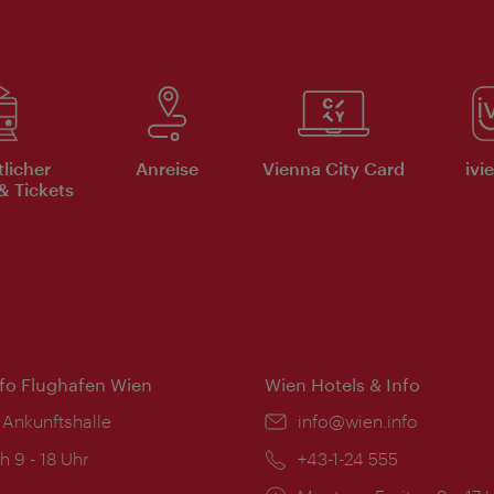
tlicher
Anreise
Vienna City Card
ivi
& Tickets
nfo Flughafen Wien
Wien Hotels & Info
 Ankunftshalle
Email:
info@wien.info
ngszeiten:
h 9 - 18 Uhr
Telefon:
+43-1-24 555