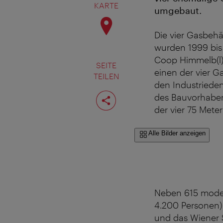
KARTE
umgebaut.
Die vier Gasbehä
wurden 1999 bis 
Coop Himmelb(l)
SEITE
einen der vier G
TEILEN
den Industriede
Seite
des Bauvorhaben
teilen
der vier 75 Mete
Alle Bilder anzeigen
Neben 615 mode
4.200 Personen)
und das Wiener 