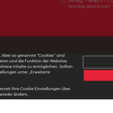
Öffnungszeiten:
Montag - Freitag 9 – 17 
Feiertags geschlossen
. Aber so genannte “Cookies” sind
eten und die Funktion der Websites
ttene Inhalte zu ermöglichen. Sollten
ellungen unter „Erweiterte
rzeit Ihre Cookie Einstellungen über
 wieder ändern.