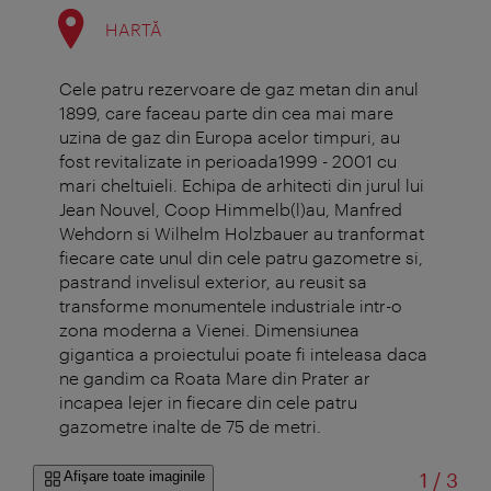
HARTĂ
Cele patru rezervoare de gaz metan din anul
1899, care faceau parte din cea mai mare
uzina de gaz din Europa acelor timpuri, au
fost revitalizate in perioada1999 - 2001 cu
mari cheltuieli. Echipa de arhitecti din jurul lui
Jean Nouvel, Coop Himmelb(l)au, Manfred
Wehdorn si Wilhelm Holzbauer au tranformat
fiecare cate unul din cele patru gazometre si,
pastrand invelisul exterior, au reusit sa
transforme monumentele industriale intr-o
zona moderna a Vienei. Dimensiunea
gigantica a proiectului poate fi inteleasa daca
ne gandim ca Roata Mare din Prater ar
incapea lejer in fiecare din cele patru
gazometre inalte de 75 de metri.
din
Afişare toate imaginile
1
/
3