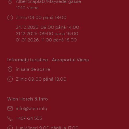
Locul:
Albertinaplatz/Maysedergasse
1010 Viena
Program:
Zilnic 09:00 până 18:00
24.12.2025: 09:00 până 14:00
31.12.2025: 09:00 până 16:00
01.01.2026: 11:00 până 18:00
Informaţii turistice - Aeroportul Viena
Locul:
în sala de sosire
Program:
Zilnic 09:00 până 18:00
Wien Hotels & Info
E-
info@wien.info
mail:
Telefon:
+43-1-24 555
Program:
Luni-Vineri 9:00 până la 17:00