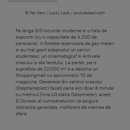
© Per Karo / Lucky Look / picturedesk.com
© P
Pe langa 615 locuinte moderne si o hala de
expozitii (cu o capacitate de 4.200 de
persoane), in fostele rezervoare de gaz metan
si-au mai gasit adapostul un camin
studentesc, un cinematograf si Arhivele
orasului si ale landului. La parter, pe o
suprafata de 22.000 m² s-a deschis un
Shoppingmall cu aproximativ 70 de
magazine. Deoarece din centrul orasului
(Stephansplatz) faceti pana aici doar 8 minute
cu metroul (linia U3 statia Gasometer), acest
El Dorado al cumparaturilor va asigura
distractia garantata, indiferent de vremea de
afara.