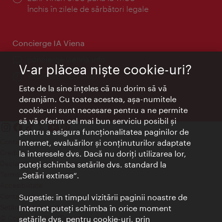
Închis în zilele de sărbători legale
Concierge IA Viena
concierge.vienna.info
V-ar plăcea nişte cookie-uri?
Informații non-stop
Este de la sine înţeles că nu dorim să vă
deranjăm. Cu toate acestea, aşa-numitele
cookie-uri sunt necesare pentru a ne permite
să vă oferim cel mai bun serviciu posibil şi
pentru a asigura funcţionalitatea paginilor de
Contact
Internet, evaluărilor şi conţinuturilor adaptate
Credits
la interesele dvs. Dacă nu doriţi utilizarea lor,
Declaraţie privind protecţia datelor
puteţi schimba setările dvs. standard la
Terms of Use
„Setări extinse“.
Accesibilitate
Contact presa
Sugestie: în timpul vizitării paginii noastre de
Internet puteţi schimba în orice moment
Setări module cookie
© Copyright Wien Tourismus
setările dvs. pentru cookie-uri, prin